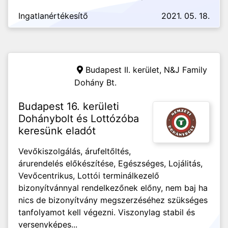
Ingatlanértékesítő
2021. 05. 18.
Budapest II. kerület,
N&J Family
Dohány Bt.
Budapest 16. kerületi
Dohánybolt és Lottózóba
keresünk eladót
Vevőkiszolgálás, árufeltőltés,
árurendelés előkészítése, Egészséges, Lojálitás,
Vevőcentrikus, Lottói terminálkezelő
bizonyítvánnyal rendelkezőnek előny, nem baj ha
nics de bizonyítvány megszerzéséhez szükséges
tanfolyamot kell végezni. Viszonylag stabil és
versenyképes...