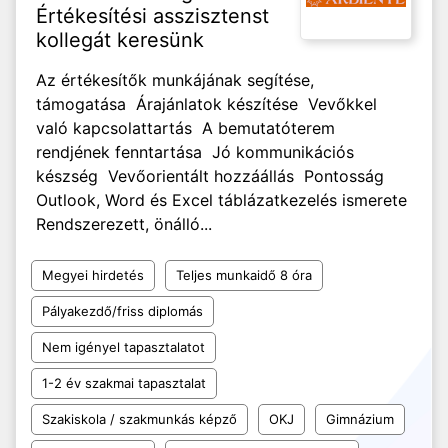
Értékesítési asszisztenst
kollegát keresünk
Az értékesítők munkájának segítése,
támogatása Árajánlatok készítése Vevőkkel
való kapcsolattartás A bemutatóterem
rendjének fenntartása Jó kommunikációs
készség Vevőorientált hozzáállás Pontosság
Outlook, Word és Excel táblázatkezelés ismerete
Rendszerezett, önálló...
Megyei hirdetés
Teljes munkaidő 8 óra
Pályakezdő/friss diplomás
Nem igényel tapasztalatot
1-2 év szakmai tapasztalat
Szakiskola / szakmunkás képző
OKJ
Gimnázium