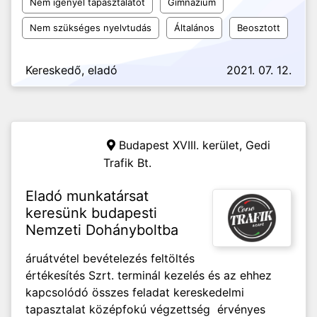
Nem igényel tapasztalatot
Gimnázium
Nem szükséges nyelvtudás
Általános
Beosztott
Kereskedő, eladó
2021. 07. 12.
Budapest XVIII. kerület,
Gedi
Trafik Bt.
Eladó munkatársat
keresünk budapesti
Nemzeti Dohányboltba
áruátvétel bevételezés feltöltés
értékesítés Szrt. terminál kezelés és az ehhez
kapcsolódó összes feladat kereskedelmi
tapasztalat középfokú végzettség érvényes