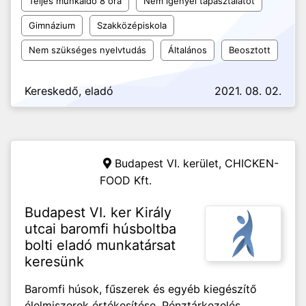
Teljes munkaidő 8 óra
Nem igényel tapasztalatot
Gimnázium
Szakközépiskola
Nem szükséges nyelvtudás
Általános
Beosztott
Kereskedő, eladó
2021. 08. 02.
Budapest VI. kerület,
CHICKEN-
FOOD Kft.
Budapest VI. ker Király
utcai baromfi húsboltba
bolti eladó munkatársat
keresünk
Baromfi húsok, fűszerek és egyéb kiegészítő
élelmiszerek értékesítése. Pénztárkezelés