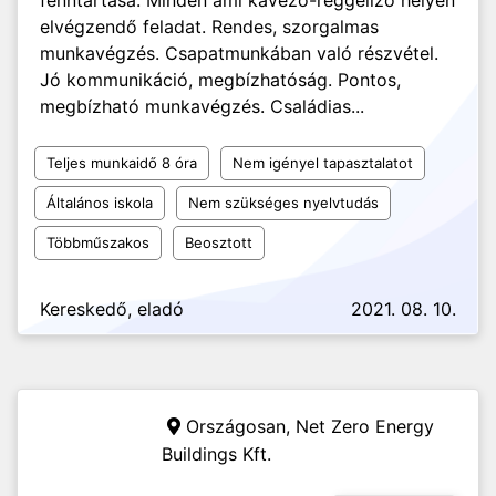
fenntartása. Minden ami kávézó-reggeliző helyen
elvégzendő feladat. Rendes, szorgalmas
munkavégzés. Csapatmunkában való részvétel.
Jó kommunikáció, megbízhatóság. Pontos,
megbízható munkavégzés. Családias...
Teljes munkaidő 8 óra
Nem igényel tapasztalatot
Általános iskola
Nem szükséges nyelvtudás
Többműszakos
Beosztott
Kereskedő, eladó
2021. 08. 10.
Országosan,
Net Zero Energy
Buildings Kft.