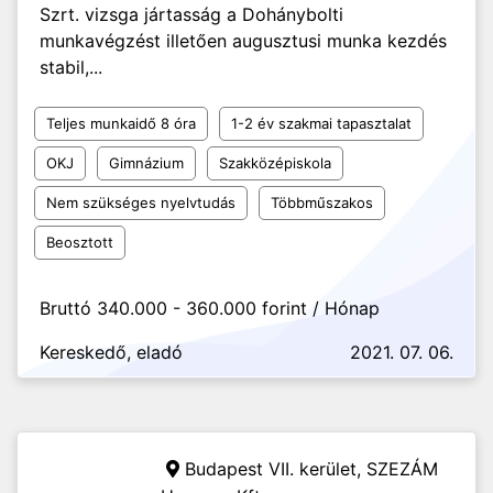
Szrt. vizsga jártasság a Dohánybolti
munkavégzést illetően augusztusi munka kezdés
stabil,...
Teljes munkaidő 8 óra
1-2 év szakmai tapasztalat
OKJ
Gimnázium
Szakközépiskola
Nem szükséges nyelvtudás
Többműszakos
Beosztott
Bruttó 340.000 - 360.000 forint / Hónap
Kereskedő, eladó
2021. 07. 06.
Budapest VII. kerület,
SZEZÁM