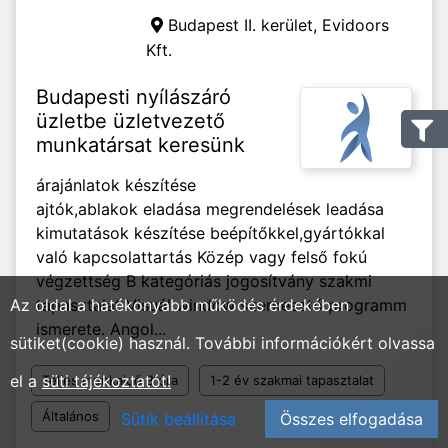
Budapest II. kerület,
Evidoors
Kft.
Budapesti nyílászáró
üzletbe üzletvezető
munkatársat keresünk
árajánlatok készítése
ajtók,ablakok eladása megrendelések leadása
kimutatások készítése beépítőkkel,gyártókkal
való kapcsolattartás Közép vagy felső fokú
végzettség B kategóriás jogosítvány szakmi
Az oldal a hatékonyabb működés érdekében
tapasztalat Visuál window szerkesztő programm
ismerete. Angol...
sütiket(cookie) használ. További információkért olvassa
el a
süti tájékoztatót!
Teljes munkaidő 8 óra
1-2 év szakmai tapasztalat
Általános
Sütik beállítása
Összes elfogadása