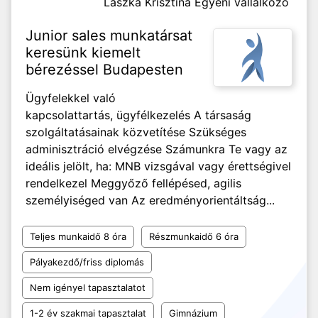
Lászka Krisztina Egyéni vállalkozó
Junior sales munkatársat
keresünk kiemelt
bérezéssel Budapesten
Ügyfelekkel való
kapcsolattartás, ügyfélkezelés A társaság
szolgáltatásainak közvetítése Szükséges
adminisztráció elvégzése Számunkra Te vagy az
ideális jelölt, ha: MNB vizsgával vagy érettségivel
rendelkezel Meggyőző fellépésed, agilis
személyiséged van Az eredményorientáltság...
Teljes munkaidő 8 óra
Részmunkaidő 6 óra
Pályakezdő/friss diplomás
Nem igényel tapasztalatot
1-2 év szakmai tapasztalat
Gimnázium