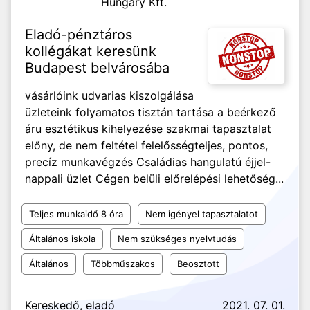
Hungary Kft.
Eladó-pénztáros
kollégákat keresünk
Budapest belvárosába
vásárlóink udvarias kiszolgálása
üzleteink folyamatos tisztán tartása a beérkező
áru esztétikus kihelyezése szakmai tapasztalat
előny, de nem feltétel felelősségteljes, pontos,
precíz munkavégzés Családias hangulatú éjjel-
nappali üzlet Cégen belüli előrelépési lehetőség...
Teljes munkaidő 8 óra
Nem igényel tapasztalatot
Általános iskola
Nem szükséges nyelvtudás
Általános
Többműszakos
Beosztott
Kereskedő, eladó
2021. 07. 01.