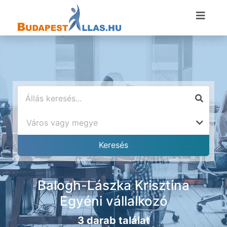
Balogh-Lászka Krisztina
Egyéni vállalkozó
3 darab találat