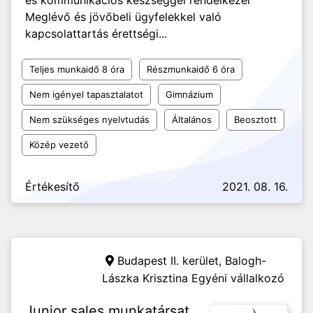
és kommunikációs készséggel rendelkezel
Meglévő és jövőbeli ügyfelekkel való
kapcsolattartás érettségi...
Teljes munkaidő 8 óra
Részmunkaidő 6 óra
Nem igényel tapasztalatot
Gimnázium
Nem szükséges nyelvtudás
Általános
Beosztott
Közép vezető
Értékesítő
2021. 08. 16.
Budapest II. kerület,
Balogh-
Lászka Krisztina Egyéni vállalkozó
Junior sales munkatársat