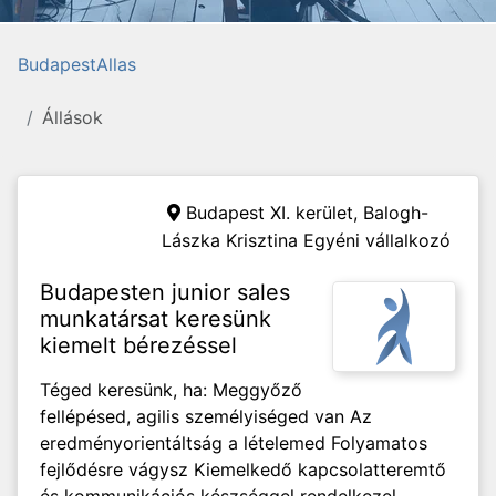
BudapestAllas
Állások
Budapest XI. kerület,
Balogh-
Lászka Krisztina Egyéni vállalkozó
Budapesten junior sales
munkatársat keresünk
kiemelt bérezéssel
Téged keresünk, ha: Meggyőző
fellépésed, agilis személyiséged van Az
eredményorientáltság a lételemed Folyamatos
fejlődésre vágysz Kiemelkedő kapcsolatteremtő