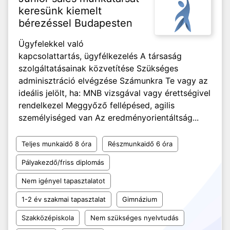
keresünk kiemelt
bérezéssel Budapesten
Ügyfelekkel való
kapcsolattartás, ügyfélkezelés A társaság
szolgáltatásainak közvetítése Szükséges
adminisztráció elvégzése Számunkra Te vagy az
ideális jelölt, ha: MNB vizsgával vagy érettségivel
rendelkezel Meggyőző fellépésed, agilis
személyiséged van Az eredményorientáltság...
Teljes munkaidő 8 óra
Részmunkaidő 6 óra
Pályakezdő/friss diplomás
Nem igényel tapasztalatot
1-2 év szakmai tapasztalat
Gimnázium
Szakközépiskola
Nem szükséges nyelvtudás