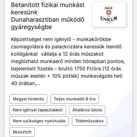
Betanított fizikai munkást
keresünk
Dunaharasztiban működő
gyáregységbe
Képzettséget nem igénylő - munkakörökbe
csomagolásra és palackozásra keressük leendő
kollégánkat vállalja a 12 órás műszakot
megbízható munkaerő minden hónapban pontos,
bejelentett fizetés – bruttó 1750 Ft/óra (12 órás
műszak esetén + 10% pótlék) munkavégzés heti
40 órában,...
Megyei hirdetés
Teljes munkaidő 8 óra
Nem igényel tapasztalatot
Általános iskola
Nem szükséges nyelvtudás
Többműszakos
Beosztott