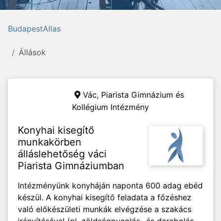
BudapestAllas
Állások
Vác,
Piarista Gimnázium és
Kollégium Intézmény
Konyhai kisegítő
munkakörben
álláslehetőség váci
Piarista Gimnáziumban
Intézményünk konyháján naponta 600 adag ebéd
készül. A konyhai kisegítő feladata a főzéshez
való előkészületi munkák elvégzése a szakács