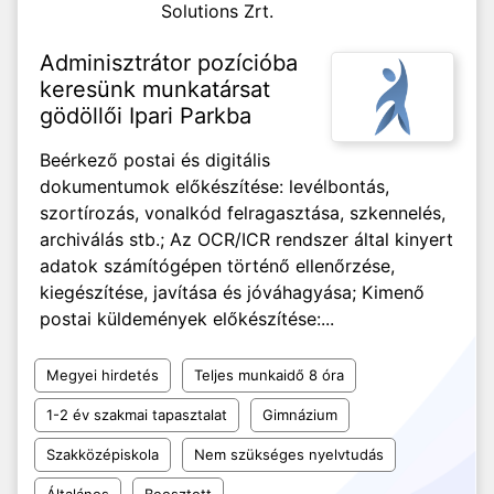
Solutions Zrt.
Adminisztrátor pozícióba
keresünk munkatársat
gödöllői Ipari Parkba
Beérkező postai és digitális
dokumentumok előkészítése: levélbontás,
szortírozás, vonalkód felragasztása, szkennelés,
archiválás stb.; Az OCR/ICR rendszer által kinyert
adatok számítógépen történő ellenőrzése,
kiegészítése, javítása és jóváhagyása; Kimenő
postai küldemények előkészítése:...
Megyei hirdetés
Teljes munkaidő 8 óra
1-2 év szakmai tapasztalat
Gimnázium
Szakközépiskola
Nem szükséges nyelvtudás