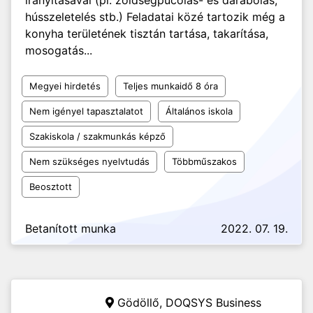
irányításával (pl. zöldségpucolás- és darabolás,
hússzeletelés stb.) Feladatai közé tartozik még a
konyha területének tisztán tartása, takarítása,
mosogatás...
Megyei hirdetés
Teljes munkaidő 8 óra
Nem igényel tapasztalatot
Általános iskola
Szakiskola / szakmunkás képző
Nem szükséges nyelvtudás
Többműszakos
Beosztott
Betanított munka
2022. 07. 19.
Gödöllő,
DOQSYS Business