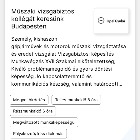
Műszaki vizsgabiztos
kollégát keresünk
Budapesten
Személy, kishaszon
gépjárművek és motorok műszaki vizsgáztatása
és eredet vizsgálat Vizsgabiztosi képesítés
Munkavégzés XVII Szakmai elkötelezettség;
Kiváló problémamegoldó és gyors döntési
képesség Jó kapcsolatteremtő és
kommunikációs készség, valamint határozott...
Megyei hirdetés
Teljes munkaidő 8 óra
Részmunkaidő 6 óra
Megváltozott munkaképességű
Pályakezdő/friss diplomás