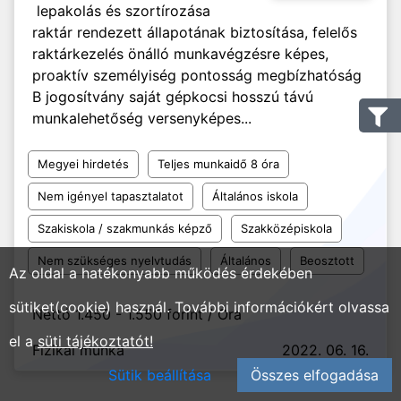
lepakolás és szortírozása
raktár rendezett állapotának biztosítása, felelős
raktárkezelés önálló munkavégzésre képes,
proaktív személyiség pontosság megbízhatóság
B jogosítvány saját gépkocsi hosszú távú
munkalehetőség versenyképes...
Megyei hirdetés
Teljes munkaidő 8 óra
Nem igényel tapasztalatot
Általános iskola
Szakiskola / szakmunkás képző
Szakközépiskola
Nem szükséges nyelvtudás
Általános
Beosztott
Az oldal a hatékonyabb működés érdekében
sütiket(cookie) használ. További információkért olvassa
Nettó 1.450 - 1.550 forint / Óra
el a
süti tájékoztatót!
Fizikai munka
2022. 06. 16.
Sütik beállítása
Összes elfogadása