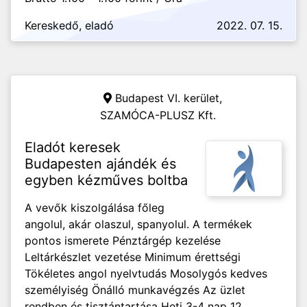
Kereskedő, eladó
2022. 07. 15.
Budapest VI. kerület,
SZAMÓCA-PLUSZ Kft.
Eladót keresek
Budapesten ajándék és
egyben kézműves boltba
A vevők kiszolgálása főleg
angolul, akár olaszul, spanyolul. A termékek
pontos ismerete Pénztárgép kezelése
Leltárkészlet vezetése Minimum érettségi
Tökéletes angol nyelvtudás Mosolygós kedves
személyiség Önálló munkavégzés Az üzlet
rendben és tisztántartása Heti 3-4 nap 12...