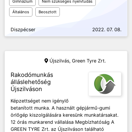
Gimnázium
Nem szükséges nyelvtudás
Általános
Beosztott
Diszpécser
2022. 07. 08.
Újszilvás,
Green Tyre Zrt.
Rakodómunkás
álláslehetőség
Újszilváson
Képzettséget nem igénylő
betanított munka. A használt gépjármű-gumi
örlőgép kiszolgálására keresünk munkatársakat.
12 órás munkarend vállalása Megbízhatóság A
GREEN TYRE Zrt. az Újszilváson található