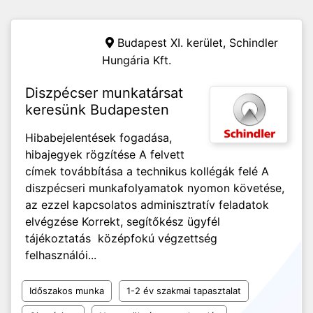
Budapest XI. kerület,
Schindler
Hungária Kft.
Diszpécser munkatársat
keresünk Budapesten
Hibabejelentések fogadása,
hibajegyek rögzítése A felvett
címek továbbítása a technikus kollégák felé A
diszpécseri munkafolyamatok nyomon követése,
az ezzel kapcsolatos adminisztratív feladatok
elvégzése Korrekt, segítőkész ügyfél
tájékoztatás középfokú végzettség
felhasználói...
Időszakos munka
1-2 év szakmai tapasztalat