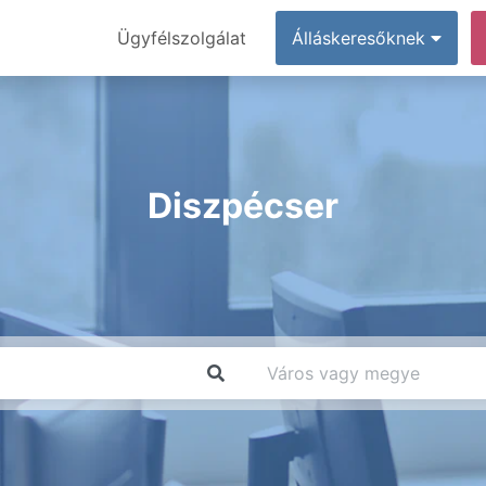
Ügyfélszolgálat
Álláskeresőknek
Diszpécser