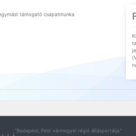
, egymást támogató csapatmunka
K
t
j
(
n
"Budapest, Pest vármegyei régió állásportálja"