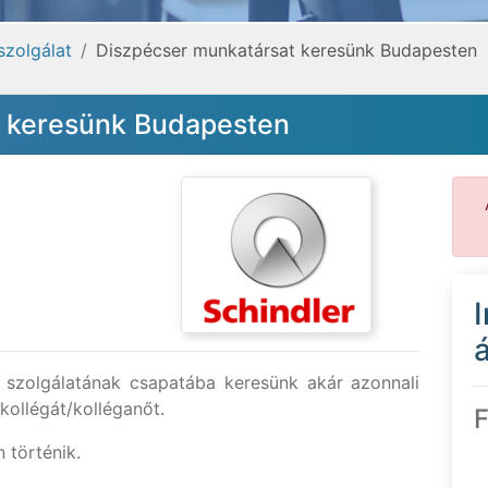
szolgálat
Diszpécser munkatársat keresünk Budapesten
t keresünk Budapesten
á
r szolgálatának csapatába keresünk akár azonnali
kollégát/kolléganőt.
F
 történik.