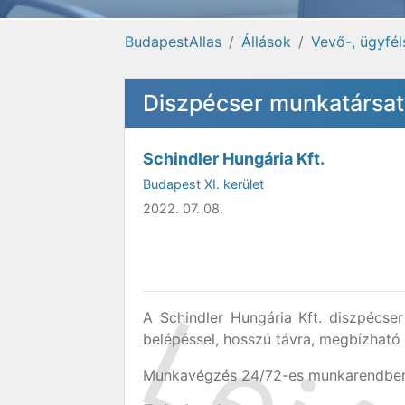
BudapestAllas
Állások
Vevő-, ügyfél
Diszpécser munkatársa
Schindler Hungária Kft.
Budapest XI. kerület
2022. 07. 08.
A Schindler Hungária Kft. diszpécse
belépéssel, hosszú távra, megbízható 
Munkavégzés 24/72-es munkarendben