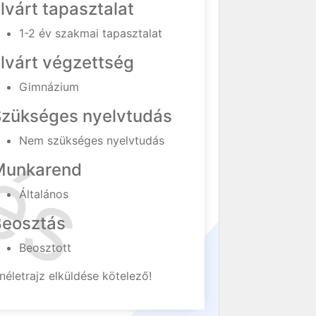
lvárt tapasztalat
1-2 év szakmai tapasztalat
lvárt végzettség
Gimnázium
Szükséges nyelvtudás
Nem szükséges nyelvtudás
Munkarend
Általános
Beosztás
Beosztott
néletrajz elküldése kötelező!