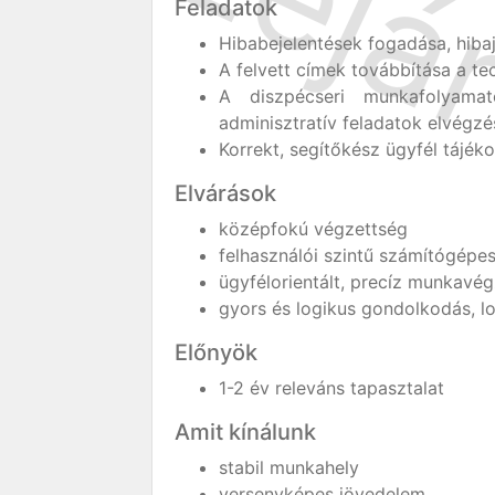
Feladatok
Hibabejelentések fogadása, hiba
A felvett címek továbbítása a te
A diszpécseri munkafolyama
adminisztratív feladatok elvégzé
Korrekt, segítőkész ügyfél tájék
Elvárások
középfokú végzettség
felhasználói szintű számítógépe
ügyfélorientált, precíz munkavé
gyors és logikus gondolkodás, l
Előnyök
1-2 év releváns tapasztalat
Amit kínálunk
stabil munkahely
versenyképes jövedelem