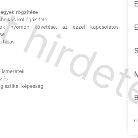
E
jegyek rögzítése
chnikus kollégák felé
E
tok nyomon követése, az ezzel kapcsolatos
se
oztatás
s ismeretek
gzés
ogisztikai képesség
Ö