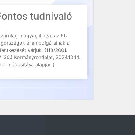
Fontos tudnivaló
izárólag magyar, illetve az EU
agországok állampolgárainak a
elentkezését várjuk. (118/2001.
VI.30.) Kormányrendelet, 2024.10.14.
api módosítása alapján.)