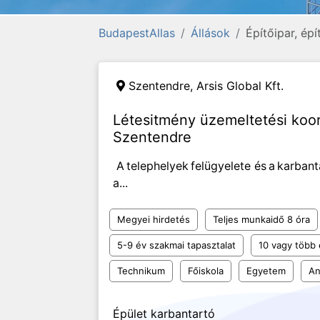
BudapestAllas
Állások
Építőipar, épí
Szentendre,
Arsis Global Kft.
Létesitmény üzemeltetési koo
Szentendre
A telephelyek felügyelete és a karbant
a...
Megyei hirdetés
Teljes munkaidő 8 óra
5-9 év szakmai tapasztalat
10 vagy több 
Technikum
Főiskola
Egyetem
An
Épület karbantartó