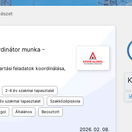
tészet
rdinátor munka -
artási feladatok koordinálása,
K
2-4 év szakmai tapasztalat
év szakmai tapasztalat
Szakközépiskola
gol
Általános
Beosztott
2026. 02. 08.