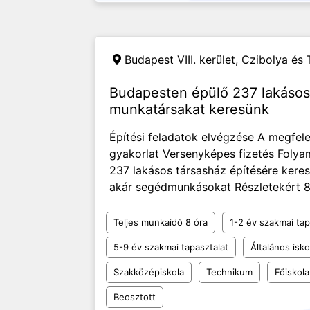
Budapest VIII. kerület,
Czibolya és T
Budapesten épülő 237 lakásos
munkatársakat keresünk
Építési feladatok elvégzése A megfel
gyakorlat Versenyképes fizetés Foly
237 lakásos társasház építésére ker
akár segédmunkásokat Részletekért 8h 
Teljes munkaidő 8 óra
1-2 év szakmai tap
5-9 év szakmai tapasztalat
Általános isko
Szakközépiskola
Technikum
Főiskola
Beosztott