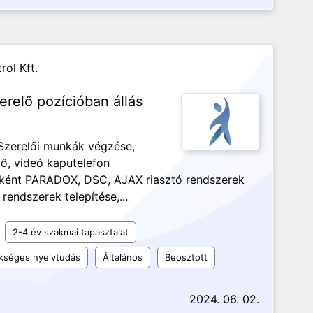
ol Kft.
erelő pozícióban állás
Szerelői munkák végzése,
tő, videó kaputelefon
 Főként PARADOX, DSC, AJAX riasztó rendszerek
endszerek telepítése,...
2-4 év szakmai tapasztalat
kséges nyelvtudás
Általános
Beosztott
2024. 06. 02.