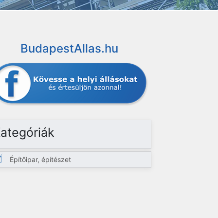
BudapestAllas.hu
ategóriák
Építőipar, építészet