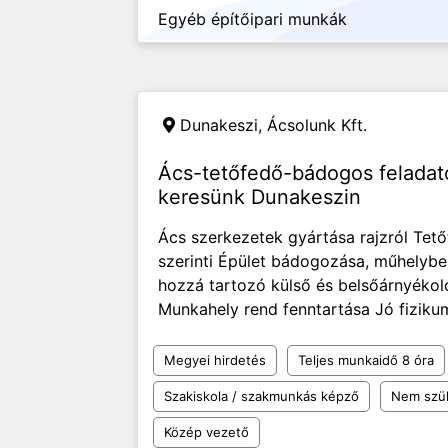
Egyéb építőipari munkák
Dunakeszi,
Ácsolunk Kft.
Ács-tetőfedő-bádogos feladat
keresünk Dunakeszin
Ács szerkezetek gyártása rajzról Tet
szerinti Épület bádogozása, műhelybe
hozzá tartozó külső és belsőárnyéko
Munkahely rend fenntartása Jó fizikum
Megyei hirdetés
Teljes munkaidő 8 óra
Szakiskola / szakmunkás képző
Nem szü
Közép vezető