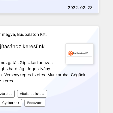
2022. 02. 23.
y megye,
Budbalaton Kft.
újításához keresünk
gmozgatás Gipszkartonozas
egbízhatóság Jogosítvány
um Versenyképes fizetés Munkaruha Cégünk
 keres...
ztalatot
Általános iskola
Gyakornok
Beosztott