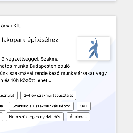
ársai Kft.
 lakópark építéséhez
elő végzettséggel. Szakmai
amatos munka Budapesten épülő
esünk szakmával rendelkező munkatársakat vagy
és 16h között lehet...
asztalat
2-4 év szakmai tapasztalat
la
Szakiskola / szakmunkás képző
OKJ
Nem szükséges nyelvtudás
Általános