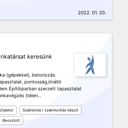
2022. 01. 20.
.
unkatársat keresünk
ka (gépekkel), betonozás.
tapasztalat, pontosság,önálló
em Építőiparban szerzett tapasztalat
kavégzés (télen...
ztalatot
Szakiskola / szakmunkás képző
Beosztott