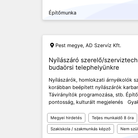
Építőmunka
Pest megye,
AD Szervíz Kft.
Nyílászáró szerelő/szerviztech
budaörsi telephelyünkre
Nyílászárók, homlokzati árnyékolók sz
korábban beépített nyílászárók karban
Távirányítók programozása, stb. Épít
pontosság, kulturált megjelenés Gyako
Megyei hirdetés
Teljes munkaidő 8 óra
Szakiskola / szakmunkás képző
Nem szü