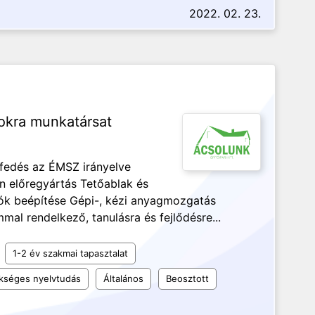
2022. 02. 23.
okra munkatársat
őfedés az ÉMSZ irányelve
n előregyártás Tetőablak és
lók beépítése Gépi-, kézi anyagmozgatás
mal rendelkező, tanulásra és fejlődésre...
1-2 év szakmai tapasztalat
kséges nyelvtudás
Általános
Beosztott