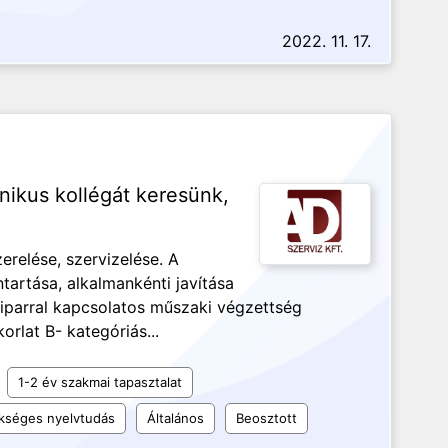
2022. 11. 17.
nikus kollégát keresünk,
erelése, szervizelése. A
tartása, alkalmankénti javítása
őiparral kapcsolatos műszaki végzettség
rlat B- kategóriás...
1-2 év szakmai tapasztalat
kséges nyelvtudás
Általános
Beosztott