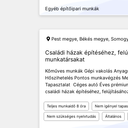
Egyéb építőipari munkák
Pest megye, Békés megye, Somog
Családi házak építéséhez, fel
munkatársakat
Kőműves munkák Gépi vakolás Anya
Hőszihetelés Pontos munkavégzés M
Tapasztalat Céges autó Éves prémi
családi házak építéséhez, felújításához
Teljes munkaidő 8 óra
Nem igényel tapas
Nem szükséges nyelvtudás
Általános