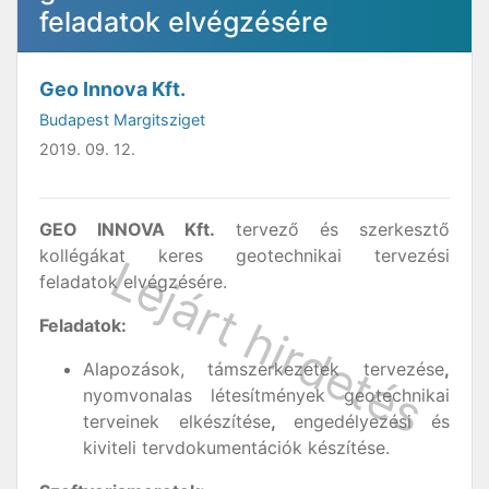
feladatok elvégzésére
Geo Innova Kft.
Budapest Margitsziget
2019. 09. 12.
GEO INNOVA Kft.
tervező és szerkesztő
kollégákat keres geotechnikai tervezési
feladatok elvégzésére.
Feladatok:
Alapozások,
támszerkezetek tervezése
,
nyomvonalas létesítmények geotechnikai
terveinek elkészítése
,
engedélyezési és
kiviteli tervdokumentációk készítése.