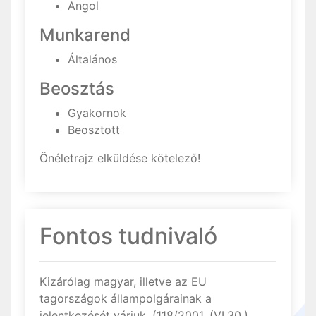
Angol
Munkarend
Általános
Beosztás
Gyakornok
Beosztott
Önéletrajz elküldése kötelező!
Fontos tudnivaló
Kizárólag magyar, illetve az EU
tagországok állampolgárainak a
jelentkezését várjuk. (118/2001. (VI.30.)