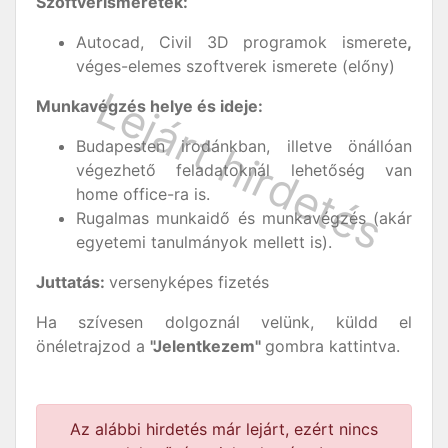
Szoftverismeretek:
Autocad, Civil 3D programok ismerete
,
véges-elemes szoftverek ismerete (előny)
Munkavégzés helye és ideje:
Budapesten irodánkban, illetve önállóan
végezhető feladatoknál lehetőség van
home office-ra is.
Rugalmas munkaidő és munkavégzés (akár
egyetemi tanulmányok mellett is).
Juttatás:
versenyképes fizetés
Ha szívesen dolgoznál velünk, küldd el
önéletrajzod a
"Jelentkezem"
gombra kattintva.
Az alábbi hirdetés már lejárt, ezért nincs