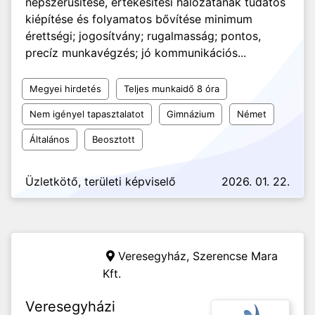
népszerűsítése, értékesítési hálózatának tudatos
kiépítése és folyamatos bővítése minimum
érettségi; jogosítvány; rugalmasság; pontos,
precíz munkavégzés; jó kommunikációs...
Megyei hirdetés
Teljes munkaidő 8 óra
Nem igényel tapasztalatot
Gimnázium
Német
Általános
Beosztott
Üzletkötő, területi képviselő
2026. 01. 22.
Veresegyház,
Szerencse Mara
Kft.
Veresegyházi