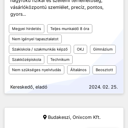
nagyfokú fizikai és szellemi terhelhetőség,
vásárlóközpontú szemlélet, precíz, pontos,
gyors...
Megyei hirdetés
Teljes munkaidő 8 óra
Nem igényel tapasztalatot
Szakiskola / szakmunkás képző
OKJ
Gimnázium
Szakközépiskola
Technikum
Nem szükséges nyelvtudás
Általános
Beosztott
Kereskedő, eladó
2024. 02. 25.
Budakeszi,
Onixcom Kft.