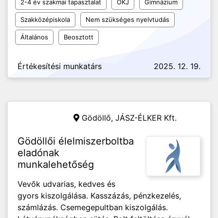
2-4 év szakmai tapasztalat
OKJ
Gimnázium
Szakközépiskola
Nem szükséges nyelvtudás
Általános
Beosztott
Értékesítési munkatárs
2025. 12. 19.
Gödöllő,
JÁSZ-ÉLKER Kft.
Gödöllői élelmiszerboltba
eladónak
munkalehetőség
Vevők udvarias, kedves és
gyors kiszolgálása. Kasszázás, pénzkezelés,
számlázás. Csemegepultban kiszolgálás.