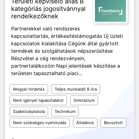
Területi képviselő állás B
kategóriás jogosítvánnyal
rendelkezőknek
Partnerekkel való rendszeres
kapcsolattartás, értékesítéstámogatás Új üzleti
kapcsolatok kialakítása Cégünk által gyártott
termékek és szolgáltatások népszerűsítése
Részvétel a cég rendezvényein,
partnertalálkozóin Napi jelentések készítése a
területen tapasztalható piaci...
Megyei hirdetés
Teljes munkaidő 8 óra
Nem igényel tapasztalatot
Gimnázium
Szakközépiskola
Technikum
Nem szükséges nyelvtudás
Általános
Beosztott