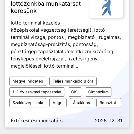
lottózónkba munkatársat
keresünk
lottó terminál kezelés
középiskolai végzettség (érettségi), lottó
terminál vizsga, pontos , megbízható , rugalmas,
megbízhatóság-precizitás, pontosság,
pénztárgép tapasztalat Jelentkezni kizárólag
fényképes önéletrajzzal, fizetési igény
megjelöléssel! lottó terminál...
Megyei hirdetés
Teljes munkaidő 8 óra
1-2 év szakmai tapasztalat
OKJ
Gimnázium
Szakközépiskola
Angol
Általános
Beosztott
Értékesítési munkatárs
2025. 12. 31.