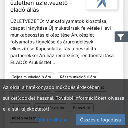
üzletben üzletvezető -
eladó állás
ÜZLETVEZETŐ: Munkafolyamatok kiosztása,
csapat irányítása Új mukatársak felvétele Havi
munkabeosztás elkészítése Árukészlet
folyamatos figyelése és árurendelések
elkészítése Kapcsolattartás a beszállító
partnerekkel Áruház rendezése, rendbentartása
ELADÓ: Árukészlet...
Teljes munkaidő 8 óra
Részmunkaidő 6 óra
Az oldal a hatékonyabb működés érdekében
Részmunkaidő 4 óra
1-2 év szakmai tapasztalat
sütiket(cookie) használ. További információkért olvassa
Általános iskola
Nem szükséges nyelvtudás
Általános
Többműszakos
Beosztott
el a
süti tájékoztatót!
Közép vezető
Sütik beállítása
Összes elfogadása