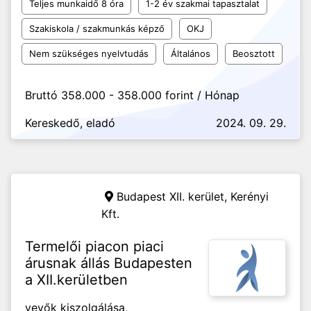
Teljes munkaidő 8 óra
1-2 év szakmai tapasztalat
Szakiskola / szakmunkás képző
OKJ
Nem szükséges nyelvtudás
Általános
Beosztott
Bruttó 358.000 - 358.000 forint / Hónap
Kereskedő, eladó
2024. 09. 29.
Budapest XII. kerület,
Kerényi
Kft.
Termelői piacon piaci
árusnak állás Budapesten
a XII.kerületben
vevők kiszolgálása,