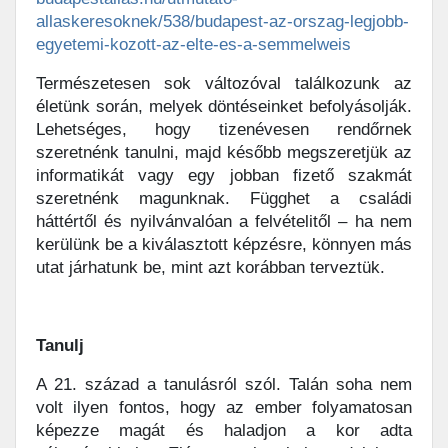
allaskeresoknek/538/budapest-az-orszag-legjobb-
egyetemi-kozott-az-elte-es-a-semmelweis
Természetesen sok változóval találkozunk az
életünk során, melyek döntéseinket befolyásolják.
Lehetséges, hogy tizenévesen rendőrnek
szeretnénk tanulni, majd később megszeretjük az
informatikát vagy egy jobban fizető szakmát
szeretnénk magunknak. Függhet a családi
háttértől és nyilvánvalóan a felvételitől – ha nem
kerülünk be a kiválasztott képzésre, könnyen más
utat járhatunk be, mint azt korábban terveztük.
Tanulj
A 21. század a tanulásról szól. Talán soha nem
volt ilyen fontos, hogy az ember folyamatosan
képezze magát és haladjon a kor adta