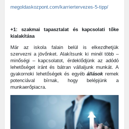
megoldaskozpont.com/karriertervezes-5-tipp/
+1: szakmai tapasztalat és kapcsolati tőke
kialakítása
Már az iskola falain belül is elkezdhetjük
szervezni a jövőnket. Alakítsunk ki minél több –
minőségi – kapcsolatot, érdeklődjünk az adódó
lehetőséget iránt és bátran vállaljunk munkát. A
gyakornoki lehetőségek és egyéb
állások
remek
potenciával bírnak, hogy belépjünk a
munkaerőpiacra.