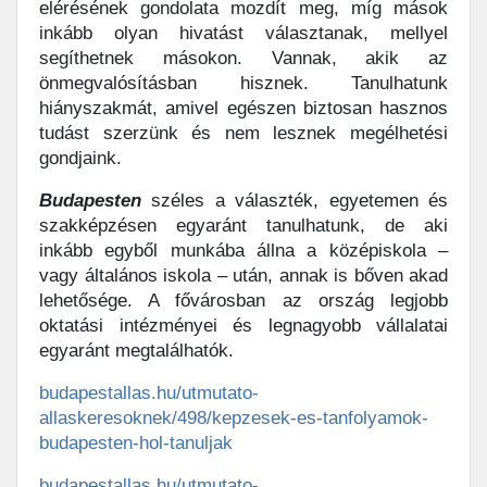
elérésének gondolata mozdít meg, míg mások
inkább olyan hivatást választanak, mellyel
segíthetnek másokon. Vannak, akik az
önmegvalósításban hisznek. Tanulhatunk
hiányszakmát, amivel egészen biztosan hasznos
tudást szerzünk és nem lesznek megélhetési
gondjaink.
Budapesten
széles a választék, egyetemen és
szakképzésen egyaránt tanulhatunk, de aki
inkább egyből munkába állna a középiskola –
vagy általános iskola – után, annak is bőven akad
lehetősége. A fővárosban az ország legjobb
oktatási intézményei és legnagyobb vállalatai
egyaránt megtalálhatók.
budapestallas.hu/utmutato-
allaskeresoknek/498/kepzesek-es-tanfolyamok-
budapesten-hol-tanuljak
budapestallas.hu/utmutato-