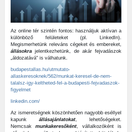
Az online tér szintén fontos: használjuk aktívan a
különböző felületeket (pl. LinkedIn).
Megismerhetünk releváns cégeket és embereket,
állásokra
jelentkezhetünk, de akár fejvadászok
„áldozatává” is válhatunk.
budapestallas.hu/utmutato-
allaskeresoknek/562/munkat-keresel-de-nem-
talalsz-igy-keltheted-fel-a-budapesti-fejvadaszok-
figyelmet
linkedin.com/
Az ismeretségnek köszönhetően nagyobb eséllyel
kapunk
állásajánlatokat
, lehetőségeket.
Nemcsak
munkakeresőként
, vállalkozóként is