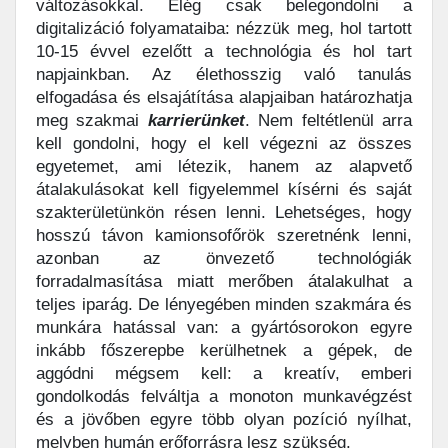
változásokkal. Elég csak belegondolni a
digitalizáció folyamataiba: nézzük meg, hol tartott
10-15 évvel ezelőtt a technológia és hol tart
napjainkban. Az élethosszig való tanulás
elfogadása és elsajátítása alapjaiban határozhatja
meg szakmai
karrierünket
. Nem feltétlenül arra
kell gondolni, hogy el kell végezni az összes
egyetemet, ami létezik, hanem az alapvető
átalakulásokat kell figyelemmel kísérni és saját
szakterületünkön résen lenni. Lehetséges, hogy
hosszú távon kamionsofőrök szeretnénk lenni,
azonban az önvezető technológiák
forradalmasítása miatt merőben átalakulhat a
teljes iparág. De lényegében minden szakmára és
munkára hatással van: a gyártósorokon egyre
inkább főszerepbe kerülhetnek a gépek, de
aggódni mégsem kell: a kreatív, emberi
gondolkodás felváltja a monoton munkavégzést
és a jövőben egyre több olyan pozíció nyílhat,
melyben humán erőforrásra lesz szükség.