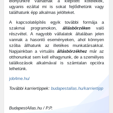
előnyünkre válhatnak a kiépített kötelékek,
ugyanis ezáltal mi is sokat fejlődhetünk vagy
találhatunk épp alkalmas jelölteket.
A kapcsolatépítés egyik további formája a
szakmai programokon,
állásbörzéken
való
részvétel. A nagyobb vállalatok általában jelen
vannak a hasonló eseményeken, ahol könnyen
szóba állhatunk az illetékes munkatársakkal.
Napjainkban a virtuális
állásbörzékhez
már az
otthonunkat sem kell elhagynunk, de a személyes
találkozások alkalmával is számtalan opcióra
lelhetünk.
job4me.hu/
További karriertippek:
budapestallas.hu/karriertipp
BudapestAllas.hu / P.P.