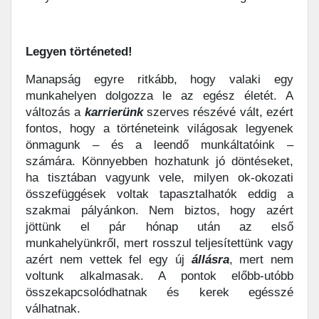
Legyen történeted!
Manapság egyre ritkább, hogy valaki egy
munkahelyen dolgozza le az egész életét. A
változás a
karrierünk
szerves részévé vált, ezért
fontos, hogy a történeteink világosak legyenek
önmagunk – és a leendő munkáltatóink –
számára. Könnyebben hozhatunk jó döntéseket,
ha tisztában vagyunk vele, milyen ok-okozati
összefüggések voltak tapasztalhatók eddig a
szakmai pályánkon. Nem biztos, hogy azért
jöttünk el pár hónap után az első
munkahelyünkről, mert rosszul teljesítettünk vagy
azért nem vettek fel egy új
állásra
, mert nem
voltunk alkalmasak. A pontok előbb-utóbb
összekapcsolódhatnak és kerek egésszé
válhatnak.