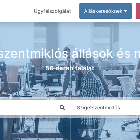
Ügyfélszolgálat
Álláskeresőknek
szentmiklós állások és
56 darab találat