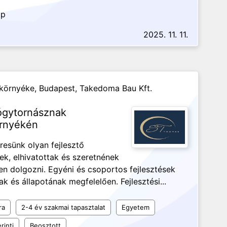
ap
2025. 11. 11.
 környéke, Budapest,
Takedoma Bau Kft.
ógytornásznak
örnyékén
resünk olyan fejlesztő
ek, elhivatottak és szeretnének
en dolgozni. Egyéni és csoportos fejlesztések
 és állapotának megfelelően. Fejlesztési...
ra
2-4 év szakmai tapasztalat
Egyetem
rinti
Beosztott