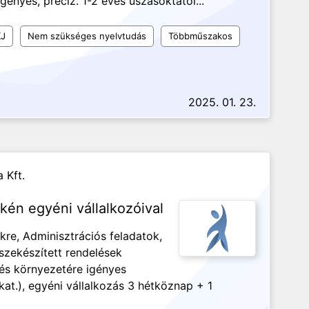
ényes, precíz. 1-2 éves úszásoktatói...
J
Nem szükséges nyelvtudás
Többműszakos
2025. 01. 23.
a Kft.
kén egyéni vállalkozóival
re, Adminisztrációs feladatok,
szekészített rendelések
és környezetére igényes
at.), egyéni vállalkozás 3 hétköznap + 1