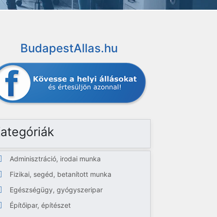
BudapestAllas.hu
ategóriák
Adminisztráció, irodai munka
Fizikai, segéd, betanított munka
Egészségügy, gyógyszeripar
Építőipar, építészet