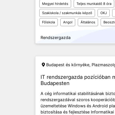
Megyei hirdetés
Teljes munkaidő 8 óra
Szakiskola / szakmunkás képző
OKJ
Főiskola
Angol
Általános
Beoszt
Rendszergazda
Budapest és környéke,
Plazmaszolg
IT rendszergazda pozícióban
Budapesten
A cég informatikai stabilitásának bizto
rendszergazdával szoros kooperációb
üzemeltetése Windows és Android plat
biztosítása és fejlesztése Informatika