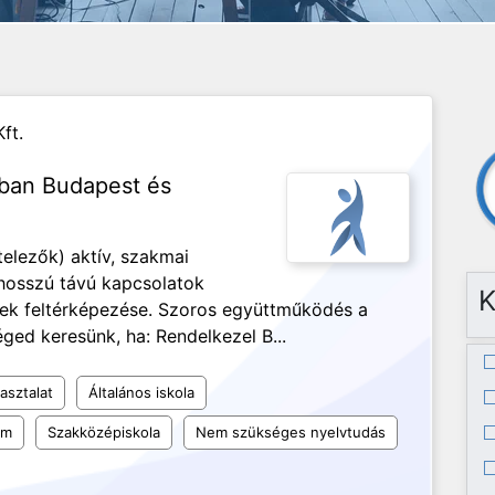
ft.
ában Budapest és
telezők) aktív, szakmai
 hosszú távú kapcsolatok
K
égek feltérképezése. Szoros együttműködés a
ged keresünk, ha: Rendelkezel B...
asztalat
Általános iskola
um
Szakközépiskola
Nem szükséges nyelvtudás