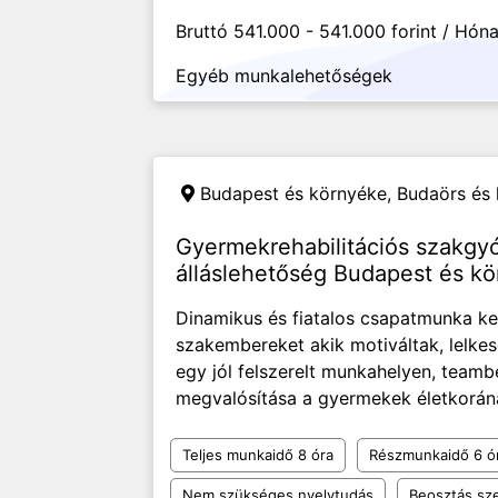
Bruttó 541.000 - 541.000 forint / Hón
Egyéb munkalehetőségek
Budapest és környéke, Budaörs és
Gyermekrehabilitációs szakgy
álláslehetőség Budapest és k
Dinamikus és fiatalos csapatmunka ke
szakembereket akik motiváltak, lelkes
egy jól felszerelt munkahelyen, teamb
megvalósítása a gyermekek életkorának
Teljes munkaidő 8 óra
Részmunkaidő 6 ó
Nem szükséges nyelvtudás
Beosztás sze