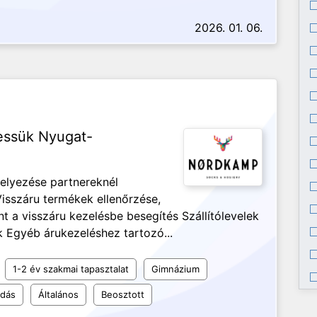
2026. 01. 06.
ressük Nyugat-
helyezése partnereknél
isszáru termékek ellenőrzése,
ént a visszáru kezelésbe besegítés Szállítólevelek
k Egyéb árukezeléshez tartozó...
1-2 év szakmai tapasztalat
Gimnázium
udás
Általános
Beosztott