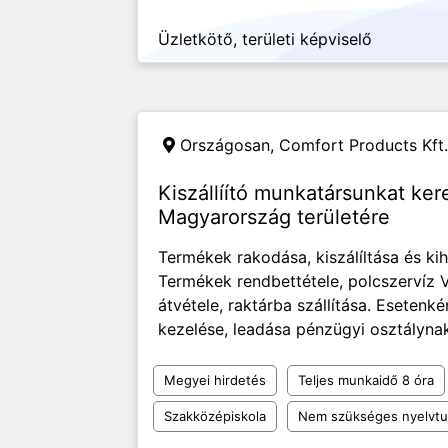
Üzletkötő, területi képviselő
Országosan,
Comfort Products Kft.
Kiszállíító munkatársunkat ke
Magyarország területére
Termékek rakodása, kiszálíltása és ki
Termékek rendbettétele, polcszervíz V
átvétele, raktárba szállítása. Esetenk
kezelése, leadása pénzügyi osztályna
Megyei hirdetés
Teljes munkaidő 8 óra
Szakközépiskola
Nem szükséges nyelvt