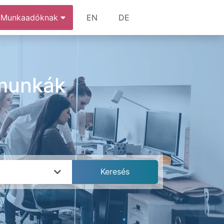
Munkaadóknak
EN
DE
 munkák