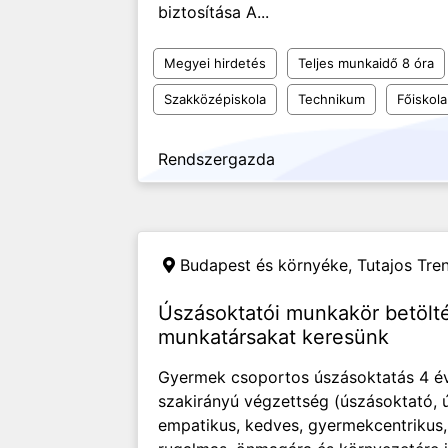
biztosítása A...
Megyei hirdetés
Teljes munkaidő 8 óra
Szakközépiskola
Technikum
Főiskola
Rendszergazda
Budapest és környéke,
Tutajos Tren
Úszásoktatói munkakör betölt
munkatársakat keresünk
Gyermek csoportos úszásoktatás 4 éve
szakirányú végzettség (úszásoktató,
empatikus, kedves, gyermekcentrikus,