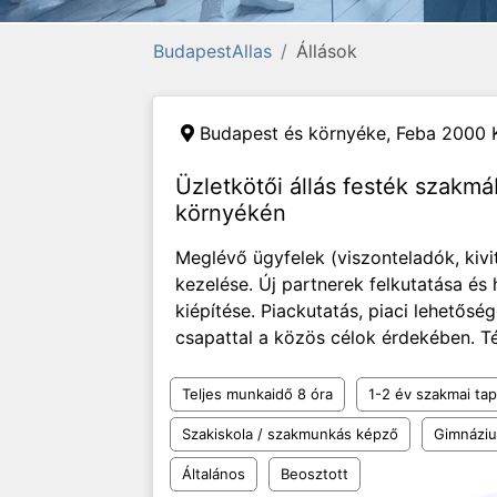
BudapestAllas
Állások
Budapest és környéke,
Feba 2000 K
Üzletkötői állás festék szakm
környékén
Meglévő ügyfelek (viszonteladók, kivi
kezelése. Új partnerek felkutatása és
kiépítése. Piackutatás, piaci lehetős
csapattal a közös célok érdekében. Té
Teljes munkaidő 8 óra
1-2 év szakmai tap
Szakiskola / szakmunkás képző
Gimnázi
Általános
Beosztott