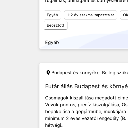
rugalmas, önmagára és környezetére ig
Egyéb
1-2 év szakmai tapasztalat
OK
Beosztott
Egyéb
Budapest és környéke,
Bellogisztik
Futár állás Budapest és környé
Csomagok kiszállítása megadott címek
Vevők pontos, precíz kiszolgálása, Ös
bepakolása a gépjárműbe, munkájára 
minimum 2 éves vezetői engedély (B. k
hétvégi...