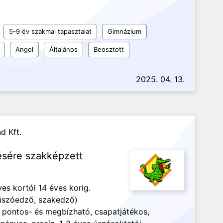
5-9 év szakmai tapasztalat
Gimnázium
Angol
Általános
Beosztott
2025. 04. 13.
d Kft.
ésére szakképzett
s kortól 14 éves korig.
 úszóedző, szakedző)
 pontos- és megbízható, csapatjátékos,