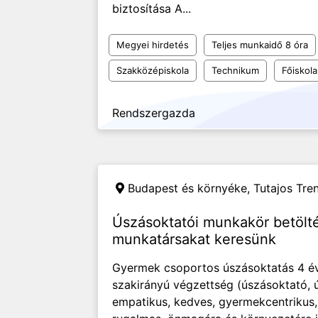
biztosítása A...
Megyei hirdetés
Teljes munkaidő 8 óra
Szakközépiskola
Technikum
Főiskola
Rendszergazda
Budapest és környéke,
Tutajos Tren
Úszásoktatói munkakör betölt
munkatársakat keresünk
Gyermek csoportos úszásoktatás 4 éve
szakirányú végzettség (úszásoktató,
empatikus, kedves, gyermekcentrikus,