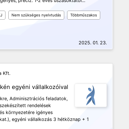
ényes, precíz. 1-2 éves úszásoktatói...
J
Nem szükséges nyelvtudás
Többműszakos
2025. 01. 23.
a Kft.
kén egyéni vállalkozóival
re, Adminisztrációs feladatok,
szekészített rendelések
és környezetére igényes
at.), egyéni vállalkozás 3 hétköznap + 1