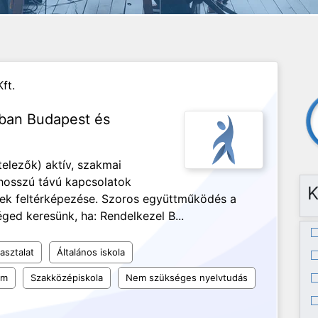
ft.
ában Budapest és
telezők) aktív, szakmai
 hosszú távú kapcsolatok
K
égek feltérképezése. Szoros együttműködés a
ged keresünk, ha: Rendelkezel B...
asztalat
Általános iskola
um
Szakközépiskola
Nem szükséges nyelvtudás