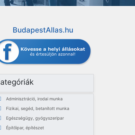
BudapestAllas.hu
ategóriák
Adminisztráció, irodai munka
Fizikai, segéd, betanított munka
Egészségügy, gyógyszeripar
Építőipar, építészet