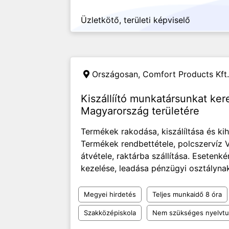
Üzletkötő, területi képviselő
Országosan,
Comfort Products Kft.
Kiszállíító munkatársunkat ke
Magyarország területére
Termékek rakodása, kiszálíltása és ki
Termékek rendbettétele, polcszervíz V
átvétele, raktárba szállítása. Esetenk
kezelése, leadása pénzügyi osztályna
Megyei hirdetés
Teljes munkaidő 8 óra
Szakközépiskola
Nem szükséges nyelvt