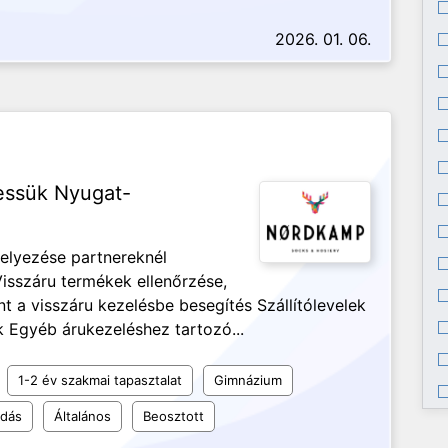
2026. 01. 06.
ressük Nyugat-
helyezése partnereknél
isszáru termékek ellenőrzése,
ént a visszáru kezelésbe besegítés Szállítólevelek
k Egyéb árukezeléshez tartozó...
1-2 év szakmai tapasztalat
Gimnázium
udás
Általános
Beosztott