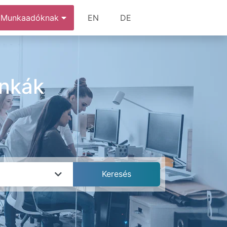
Munkaadóknak
EN
DE
unkák