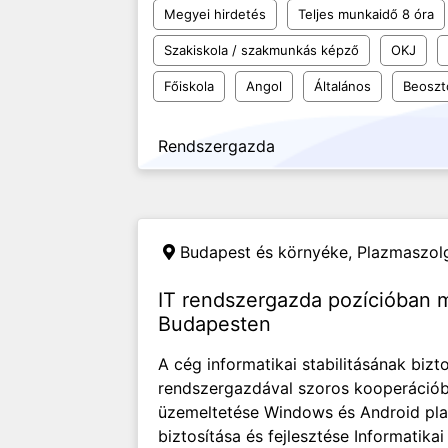
Megyei hirdetés
Teljes munkaidő 8 óra
Szakiskola / szakmunkás képző
OKJ
Főiskola
Angol
Általános
Beoszt
Rendszergazda
Budapest és környéke,
Plazmaszolg
IT rendszergazda pozícióban
Budapesten
A cég informatikai stabilitásának bizto
rendszergazdával szoros kooperációb
üzemeltetése Windows és Android plat
biztosítása és fejlesztése Informatika