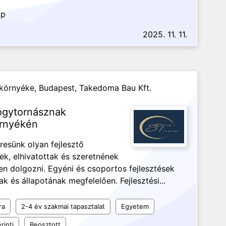
ap
2025. 11. 11.
 környéke, Budapest,
Takedoma Bau Kft.
ógytornásznak
örnyékén
resünk olyan fejlesztő
ek, elhivatottak és szeretnének
en dolgozni. Egyéni és csoportos fejlesztések
 és állapotának megfelelően. Fejlesztési...
ra
2-4 év szakmai tapasztalat
Egyetem
rinti
Beosztott