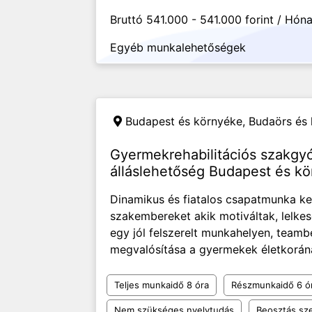
Bruttó 541.000 - 541.000 forint / Hón
Egyéb munkalehetőségek
Budapest és környéke, Budaörs és
Gyermekrehabilitációs szakgy
álláslehetőség Budapest és k
Dinamikus és fiatalos csapatmunka ke
szakembereket akik motiváltak, lelkes
egy jól felszerelt munkahelyen, teamb
megvalósítása a gyermekek életkorának
Teljes munkaidő 8 óra
Részmunkaidő 6 ó
Nem szükséges nyelvtudás
Beosztás sze