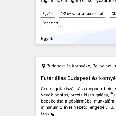
rugalmas, önmagára és környezetére ig
Egyéb
1-2 év szakmai tapasztalat
OK
Beosztott
Egyéb
Budapest és környéke,
Bellogisztik
Futár állás Budapest és környé
Csomagok kiszállítása megadott címek
Vevők pontos, precíz kiszolgálása, Ös
bepakolása a gépjárműbe, munkájára 
minimum 2 éves vezetői engedély (B. k
hétvégi...