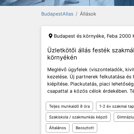
BudapestAllas
Állások
Budapest és környéke,
Feba 2000 K
Üzletkötői állás festék szakm
környékén
Meglévő ügyfelek (viszonteladók, kivi
kezelése. Új partnerek felkutatása és
kiépítése. Piackutatás, piaci lehetős
csapattal a közös célok érdekében. Té
Teljes munkaidő 8 óra
1-2 év szakmai tap
Szakiskola / szakmunkás képző
Gimnázi
Általános
Beosztott