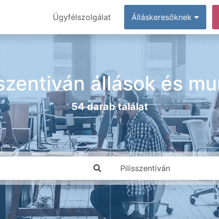
Ügyfélszolgálat
Álláskeresőknek
sszentiván állások és m
54 darab találat