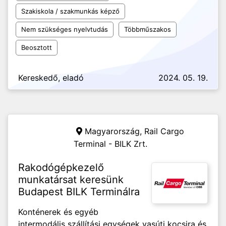
Szakiskola / szakmunkás képző
Nem szükséges nyelvtudás
Többműszakos
Beosztott
Kereskedő, eladó
2024. 05. 19.
Magyarország,
Rail Cargo
Terminal - BILK Zrt.
Rakodógépkezelő
munkatársat keresünk
Budapest BILK Terminálra
Konténerek és egyéb
intermodális szállítási egységek vasúti kocsira és