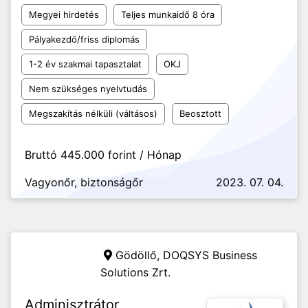
Megyei hirdetés
Teljes munkaidő 8 óra
Pályakezdő/friss diplomás
1-2 év szakmai tapasztalat
OKJ
Nem szükséges nyelvtudás
Megszakítás nélküli (váltásos)
Beosztott
Bruttó 445.000 forint / Hónap
Vagyonőr, biztonságőr
2023. 07. 04.
Gödöllő,
DOQSYS Business
Solutions Zrt.
Adminisztrátor