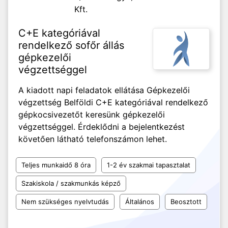
Kft.
C+E kategóriával
rendelkező sofőr állás
gépkezelői
végzettséggel
A kiadott napi feladatok ellátása Gépkezelői
végzettség Belföldi C+E kategóriával rendelkező
gépkocsivezetőt keresünk gépkezelői
végzettséggel. Érdeklődni a bejelentkezést
követően látható telefonszámon lehet.
Teljes munkaidő 8 óra
1-2 év szakmai tapasztalat
Szakiskola / szakmunkás képző
Nem szükséges nyelvtudás
Általános
Beosztott