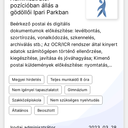
pozícióban állás a
gödöllői Ipari Parkban
Beérkező postai és digitális
dokumentumok előkészítése: levélbontás,
szortírozás, vonalkódozás, szkennelés,
archiválás stb.; Az OCR/ICR rendszer által kinyert
adatok számítógépen történő ellenőrzése,
kiegészítése, javítása és jóváhagyása; Kimenő
postai küldemények előkészítése: nyomtatás,...
Megyei hirdetés
Teljes munkaidő 8 óra
Nem igényel tapasztalatot
Gimnázium
Szakközépiskola
Nem szükséges nyelvtudás
Általános
Beosztott
Irodai adminisztrátor
2023. 03. 28.