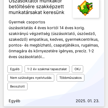
Úszásoktatói munkakör
betöltésére szakképzett
munkatársakat keresünk
Gyermek csoportos
úszásoktatás 4 éves kortól 14 éves korig.
szakirányú végzettség (úszásoktató, úszóedző,
szakedző) empatikus, kedves, gyermekcentrikus,
pontos- és megbízható, csapatjátékos, rugalmas,
önmagára és környezetére igényes, precíz. 1-2
éves úszásoktatói...
Egyéb
1-2 év szakmai tapasztalat
OKJ
Nem szükséges nyelvtudás
Többműszakos
Beosztott
Egyéb
2025. 01. 23.