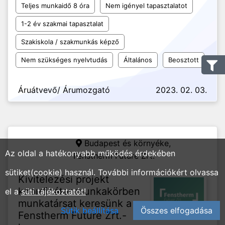
Teljes munkaidő 8 óra
Nem igényel tapasztalatot
1-2 év szakmai tapasztalat
Szakiskola / szakmunkás képző
Nem szükséges nyelvtudás
Általános
Beosztott
Áruátvevő/ Árumozgató
2023. 02. 03.
Budapest és környéke,
Az oldal a hatékonyabb működés érdekében
Fenstherm Future Zrt.
sütiket(cookie) használ. További információkért olvassa
Kivitelezési projekt
koordinátor munkakörben
el a
süti tájékoztatót!
munkatársat keresünk a
Sütik beállítása
Összes elfogadása
Fenstherm Future Zrt.-