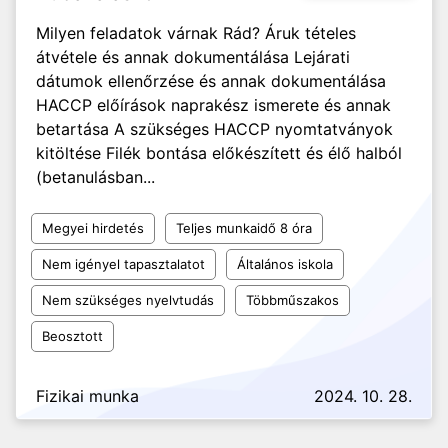
Milyen feladatok várnak Rád? Áruk tételes
átvétele és annak dokumentálása Lejárati
dátumok ellenőrzése és annak dokumentálása
HACCP előírások naprakész ismerete és annak
betartása A szükséges HACCP nyomtatványok
kitöltése Filék bontása előkészített és élő halból
(betanulásban...
Megyei hirdetés
Teljes munkaidő 8 óra
Nem igényel tapasztalatot
Általános iskola
Nem szükséges nyelvtudás
Többműszakos
Beosztott
Fizikai munka
2024. 10. 28.