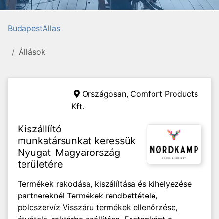
BudapestAllas
Állások
Országosan,
Comfort Products
Kft.
Kiszállíító
munkatársunkat keressük
Nyugat-Magyarország
területére
Termékek rakodása, kiszálíltása és kihelyezése
partnereknél Termékek rendbettétele,
polcszervíz Visszáru termékek ellenőrzése,