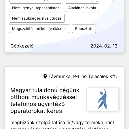
Nem igényel tapasztalatot
Általános iskola
Nem szükséges nyelvtudás
Megszakítás nélküli (váltásos)
Beosztott
Gépkezelő
2024. 02. 13.
Távmunka,
P-Line Telesales Kft.
Magyar tulajdonú cégünk
otthoni munkavégzéssel
telefonos ügyintéző
operátorokat keres
megbízónk szolgáltatása és/vagy terméke iránt