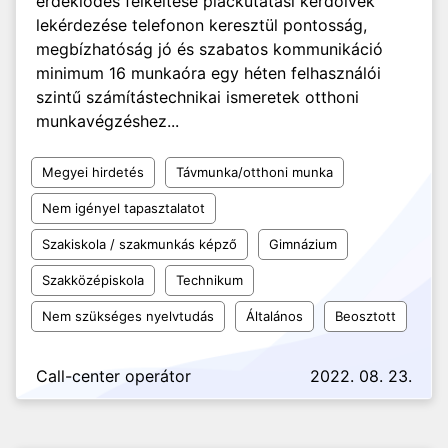
érdeklődés felkeltése piackutatási kérdőívek
lekérdezése telefonon keresztül pontosság,
megbízhatóság jó és szabatos kommunikáció
minimum 16 munkaóra egy héten felhasználói
szintű számítástechnikai ismeretek otthoni
munkavégzéshez...
Megyei hirdetés
Távmunka/otthoni munka
Nem igényel tapasztalatot
Szakiskola / szakmunkás képző
Gimnázium
Szakközépiskola
Technikum
Nem szükséges nyelvtudás
Általános
Beosztott
Call-center operátor
2022. 08. 23.