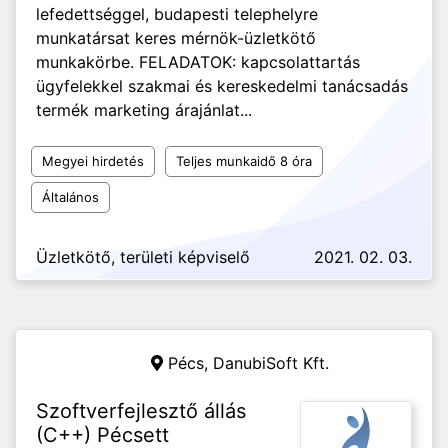
lefedettséggel, budapesti telephelyre
munkatársat keres mérnök-üzletkötő
munkakörbe. FELADATOK: kapcsolattartás
ügyfelekkel szakmai és kereskedelmi tanácsadás
termék marketing árajánlat...
Megyei hirdetés
Teljes munkaidő 8 óra
Általános
Üzletkötő, területi képviselő
2021. 02. 03.
Pécs,
DanubiSoft Kft.
Szoftverfejlesztő állás
(C++) Pécsett