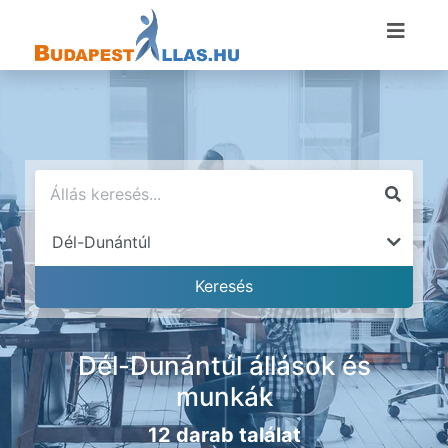
Dél-Dunántúl állások és
munkák
12 darab találat