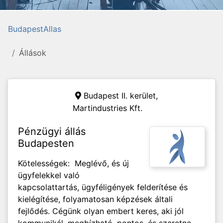
BudapestAllas
Állások
Budapest II. kerület,
Martindustries Kft.
Pénzügyi állás
Budapesten
Kötelességek: Meglévő, és új
ügyfelekkel való
kapcsolattartás, ügyféligények felderítése és
kielégítése, folyamatosan képzések általi
fejlődés. Cégünk olyan embert keres, aki jól