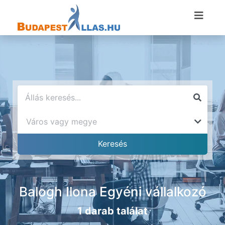
Balogh Ilona Egyéni vállalkozó
1 darab találat