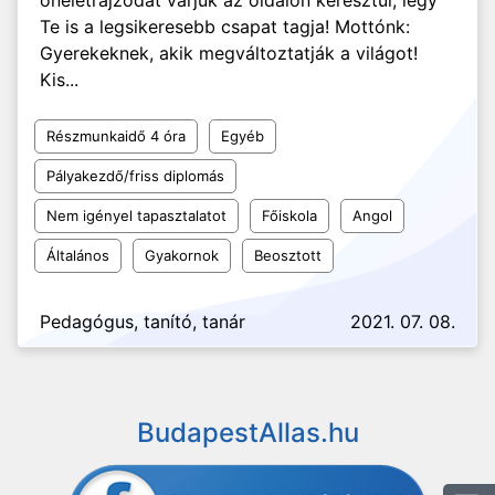
önéletrajzodat várjuk az oldalon keresztül, légy
Te is a legsikeresebb csapat tagja! Mottónk:
Gyerekeknek, akik megváltoztatják a világot!
Kis...
Részmunkaidő 4 óra
Egyéb
Pályakezdő/friss diplomás
Nem igényel tapasztalatot
Főiskola
Angol
Általános
Gyakornok
Beosztott
Pedagógus, tanító, tanár
2021. 07. 08.
BudapestAllas.hu