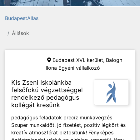
BudapestAllas
Állások
Budapest XVI. kerület,
Balogh
Ilona Egyéni vállalkozó
Kis Zseni Iskolánkba
felsőfokú végzettséggel
rendelkező pedagógus
kollégát kresünk
pedagógus feladatok precíz munkavégzés
Szuper munkaidőt, jó fizetést, pozitív légkört és
kreatív atmoszférát biztosítunk! Fènykèpes