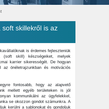
st
soft skillekről is az
avállalóknak is érdemes fejleszteniük
(soft skill) készségeiket, melyek
mai karrier sikerességét. De hogyan
l az önéletrajzunkban és motivációs
gyre fontosabb, hogy az alapvető
k mellett egyéb területeken is jól
ékonyan kommunikálni az ügyfelekkel,
munka se okozzon gondot számunkra. A
ljuk kerülni a sablonokat és gondoljuk