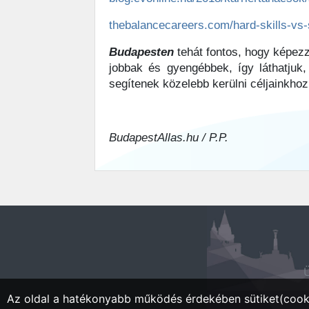
thebalancecareers.com/hard-skills-vs-
Budapesten
tehát fontos, hogy képez
jobbak és gyengébbek, így láthatjuk,
segítenek közelebb kerülni céljainkhoz
BudapestAllas.hu / P.P.
Ü
Az oldal a hatékonyabb működés érdekében sütiket(cooki