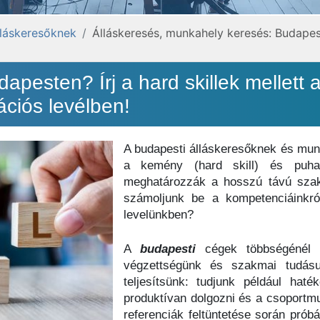
lláskeresőknek
Álláskeresés, munkahely keresés: Budape
apesten? Írj a hard skillek mellett a 
ációs levélben!
A budapesti álláskeresőknek és munk
a kemény (hard skill) és puha 
meghatározzák a hosszú távú szak
számoljunk be a kompetenciáinkró
levelünkben?
A
budapesti
cégek többségénél e
végzettségünk és szakmai tudásun
teljesítsünk: tudjunk például hat
produktívan dolgozni és a csoport
referenciák feltüntetése során próbá