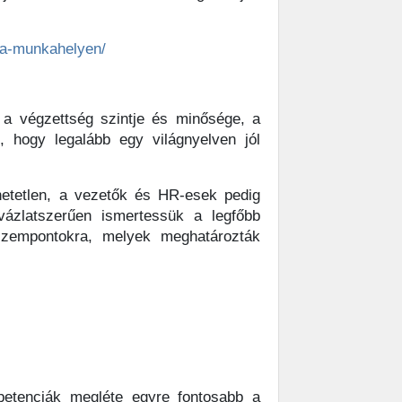
a-munkahelyen/
a végzettség szintje és minősége, a
, hogy legalább egy világnyelven jól
hetetlen, a vezetők és HR-esek pedig
ázlatszerűen ismertessük a legfőbb
 szempontokra, melyek meghatározták
etenciák megléte egyre fontosabb a