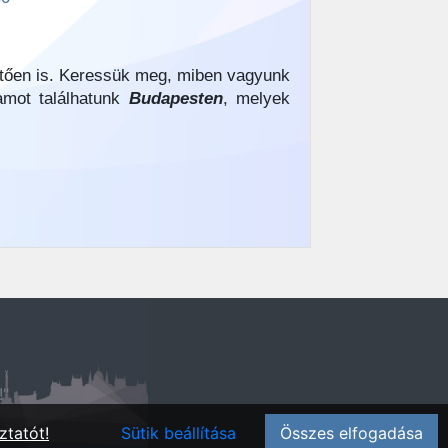
etően is. Keressük meg, miben vagyunk
yamot találhatunk
Budapesten
, melyek
!"
ztatót!
Sütik beállítása
Összes elfogadása