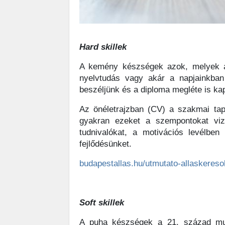
Hard skillek
A kemény készségek azok, melyek al
nyelvtudás vagy akár a napjainkban
beszéljünk és a diploma megléte is ka
Az önéletrajzban (CV) a szakmai tap
gyakran ezeket a szempontokat viz
tudnivalókat, a motivációs levélbe
fejlődésünket.
budapestallas.hu/utmutato-allaskereso
Soft skillek
A puha készségek a 21. század mun