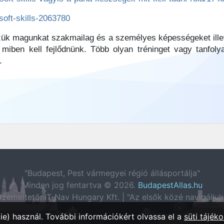
soft-skills-2063780
zük magunkat szakmailag és a személyes képességeket ill
 miben kell fejlődnünk. Több olyan tréninget vagy tanfol
.
"Budapest, Pest vármegyei régió állásportálja"
Minden jog fentartva © 2026.
BudapestAllas.hu
zemeltető: IT-Nav Hungary Kft. | "Az elsők közé navigáljuk
e) használ. További információkért olvassa el a
süti tájéko