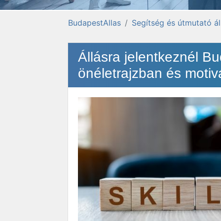
BudapestAllas
Segítség és útmutató á
Állásra jelentkeznél Bud
önéletrajzban és motiv