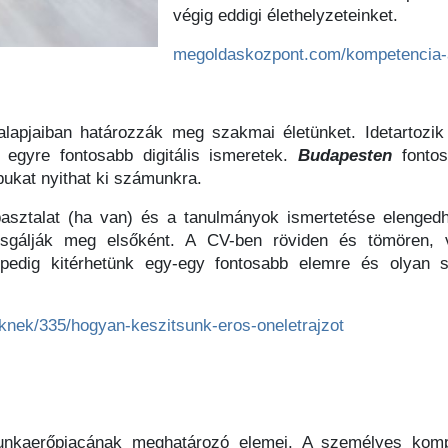
végig eddigi élethelyzeteinket.
megoldaskozpont.com/kompetencia-
apjaiban határozzák meg szakmai életünket. Idetartozik 
 egyre fontosabb digitális ismeretek.
Budapesten
fontos
pukat nyithat ki számunkra.
asztalat (ha van) és a tanulmányok ismertetése elenged
sgálják meg elsőként. A CV-ben röviden és tömören, v
n pedig kitérhetünk egy-egy fontosabb elemre és olyan
knek/335/hogyan-keszitsunk-eros-oneletrajzot
kaerőpiacának meghatározó elemei. A személyes komp