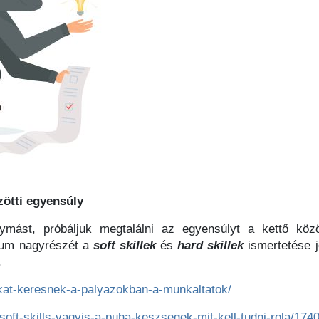
zötti egyensúly
ást, próbáljuk megtalálni az egyensúlyt a kettő közö
tum nagyrészét a
soft
skillek
és
hard
skillek
ismertetése j
.
okat-keresnek-a-palyazokban-a-munkaltatok/
soft-skills-vagyis-a-puha-keszsegek-mit-kell-tudni-rola/174