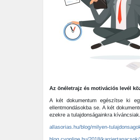
Az önéletrajz és motivációs levél kö
A két dokumentum egészítse ki egym
ellentmondásokba se. A két dokumen
ezekre a tulajdonságainkra kíváncsiak
allasorias.hu/blog/milyen-tulajdonsag
blog.cvonline.hu/2018/karriertanacsok/