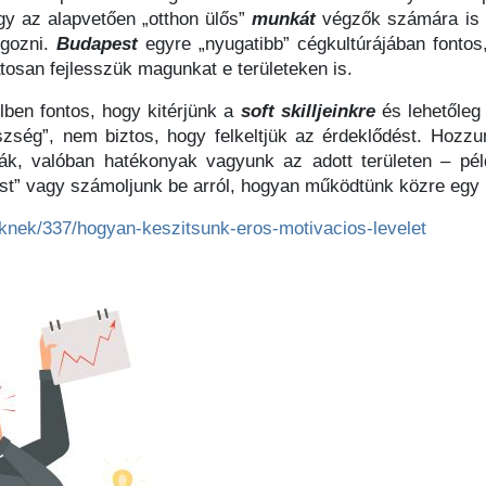
így az alapvetően „otthon ülős”
munkát
végzők számára is 
lgozni.
Budapest
egyre „nyugatibb” cégkultúrájában fontos,
atosan fejlesszük magunkat e területeken is.
lben fontos, hogy kitérjünk a
soft
skilljeinkre
és lehetőleg
zség”, nem biztos, hogy felkeltjük az érdeklődést. Hozz
ják, valóban hatékonyak vagyunk az adott területen – pél
ést” vagy számoljunk be arról, hogyan működtünk közre egy
oknek/337/hogyan-keszitsunk-eros-motivacios-levelet