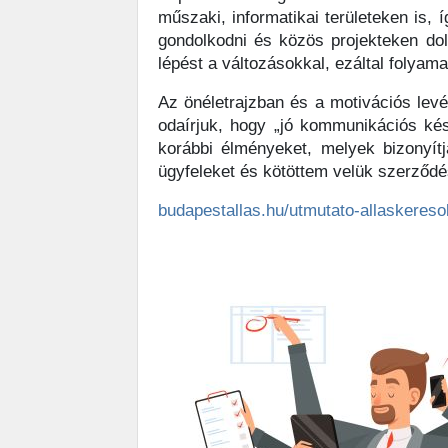
műszaki, informatikai területeken is, 
gondolkodni és közös projekteken do
lépést a változásokkal, ezáltal folyam
Az önéletrajzban és a motivációs levé
odaírjuk, hogy „jó kommunikációs kés
korábbi élményeket, melyek bizonyít
ügyfeleket és kötöttem velük szerződ
budapestallas.hu/utmutato-allaskeres