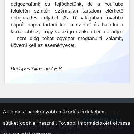
dolgozhatunk és fejlődhetünk, de a YouTube
felületén szintén számtalan tartalom elérhető
önfejlesztés céljából. Az
IT
világában továbbá
napról napra tartani kell a szintet és haladni a
korral ahhoz, hogy valaki jó szakember maradjon
– nem elég tehát egyszer megtanulni valamit,
követni kell az eseményeket.
BudapestAllas.hu / P.P.
Az oldal a hatékonyabb működés érdekében
"Budapest, Pest vármegyei régió állásportálja"
Minden jog fentartva © 2026.
BudapestAllas.hu
sütiket(cookie) használ. További információkért olvassa
Üzemeltető: IT-Nav Hungary Kft. | "Az elsők közé