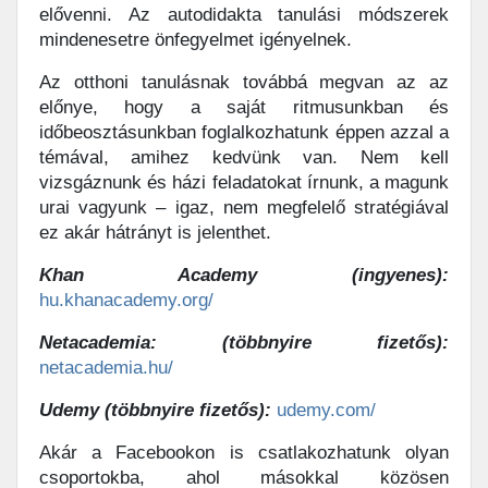
elővenni. Az autodidakta tanulási módszerek
mindenesetre önfegyelmet igényelnek.
Az otthoni tanulásnak továbbá megvan az az
előnye, hogy a saját ritmusunkban és
időbeosztásunkban foglalkozhatunk éppen azzal a
témával, amihez kedvünk van. Nem kell
vizsgáznunk és házi feladatokat írnunk, a magunk
urai vagyunk – igaz, nem megfelelő stratégiával
ez akár hátrányt is jelenthet.
Khan Academy (ingyenes):
hu.khanacademy.org/
Netacademia: (többnyire fizetős):
netacademia.hu/
Udemy (többnyire fizetős):
udemy.com/
Akár a Facebookon is csatlakozhatunk olyan
csoportokba, ahol másokkal közösen