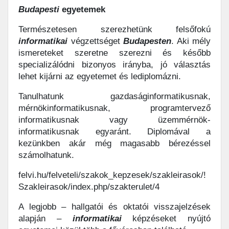
Budapesti
egyetemek
Természetesen szerezhetünk felsőfokú
informatikai
végzettséget
Budapesten
. Aki mély
ismereteket szeretne szerezni és később
specializálódni bizonyos irányba, jó választás
lehet kijárni az egyetemet és lediplomázni.
Tanulhatunk gazdaságinformatikusnak,
mérnökinformatikusnak, programtervező
informatikusnak vagy üzemmérnök-
informatikusnak egyaránt. Diplomával a
kezünkben akár még magasabb bérezéssel
számolhatunk.
felvi.hu/felveteli/szakok_kepzesek/szakleirasok/!
Szakleirasok/index.php/szakterulet/4
A legjobb – hallgatói és oktatói visszajelzések
alapján –
informatikai
képzéseket nyújtó