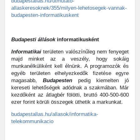
budapestallas.hu/utmutato-
allaskeresoknek/355/milyen-lehetosegek-vannak-
budapesten-informatikuskent
Budapesti
állások
informatikusként
Informatikai
területen valószínűleg nem fenyeget
majd minket az a veszély, hogy sokáig
munkanélküliként kell élnünk. A programozók és
egyéb területen elhelyezkedők fizetése egyre
magasabb,
Budapesten
pedig kiemelten jó
kereseti lehetőségek adódnak a szakmában. Már
kezdőként az átlagbér fölötti, bruttó 400-500-600
ezer forint körüli összegek üthetik a markunkat.
budapestallas.hu/allasok/informatika-
telekommunikacio