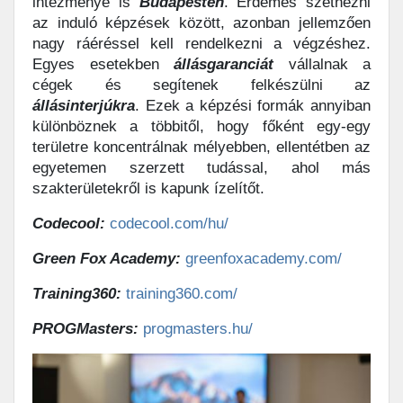
intézménye is
Budapesten
. Érdemes szétnézni
az induló képzések között, azonban jellemzően
nagy ráéréssel kell rendelkezni a végzéshez.
Egyes esetekben
állásgaranciát
vállalnak a
cégek és segítenek felkészülni az
állásinterjúkra
. Ezek a képzési formák annyiban
különböznek a többitől, hogy főként egy-egy
területre koncentrálnak mélyebben, ellentétben az
egyetemen szerzett tudással, ahol más
szakterületekről is kapunk ízelítőt.
Codecool:
codecool.com/hu/
Green Fox Academy:
greenfoxacademy.com/
Training360:
training360.com/
PROGMasters:
progmasters.hu/