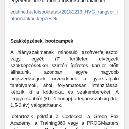
egyetemei közül több a fővárosban található.
eduline.hu/felsooktatas/20181213_HVG_rangsor_i
nformatikai_kepzesek
Szakképzések, bootcampek
A hiányszakmának minősülő szoftverfejlesztői
vagy egyéb
IT
területen elvégzett
szakképzésekkel szintén ígéretes karrier előtt
állhatunk, azonban egyre nagyobb
népszerűségnek örvendenek a gyorstalpaló
tanfolyamok, ahol folyamatosan intenzitással
képzik ki a kódolókat és szakembereket. A
leggyorsabbtól (kb. 4 hónap) a leghosszabbig (kb.
1,5-2 év) válogathatunk.
Idetartozik például a Codecool, a Green Fox
Academy, a Training360 vagy a PROGMasters