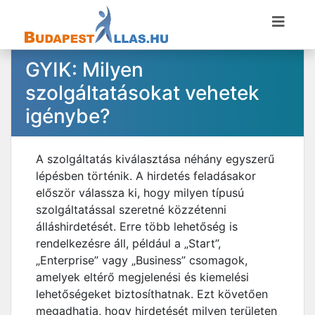
GYIK: Milyen
szolgáltatásokat vehetek
igénybe?
A szolgáltatás kiválasztása néhány egyszerű
lépésben történik. A hirdetés feladásakor
először válassza ki, hogy milyen típusú
szolgáltatással szeretné közzétenni
álláshirdetését. Erre több lehetőség is
rendelkezésre áll, például a „Start”,
„Enterprise” vagy „Business” csomagok,
amelyek eltérő megjelenési és kiemelési
lehetőségeket biztosíthatnak. Ezt követően
megadhatja, hogy hirdetését milyen területen