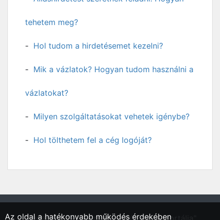
tehetem meg?
Hol tudom a hirdetésemet kezelni?
Mik a vázlatok? Hogyan tudom használni a
vázlatokat?
Milyen szolgáltatásokat vehetek igénybe?
Hol tölthetem fel a cég logóját?
Az oldal a hatékonyabb működés érdekében
"Budapest, Pest vármegyei régió állásportálja"