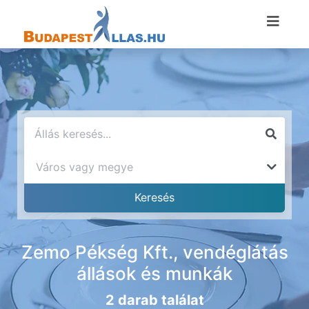
Zemo Pékség Kft., vendéglátás
állások és munkák
2 darab találat