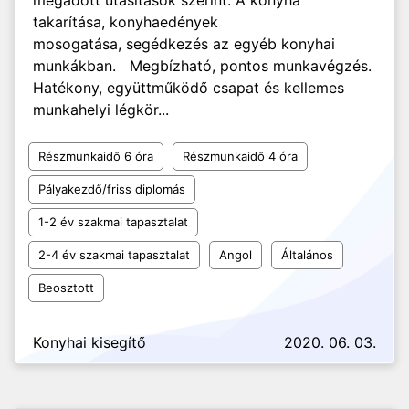
megadott utasítások szerint. A konyha
takarítása, konyhaedények
mosogatása, segédkezés az egyéb konyhai
munkákban. Megbízható, pontos munkavégzés.
Hatékony, együttműködő csapat és kellemes
munkahelyi légkör...
Részmunkaidő 6 óra
Részmunkaidő 4 óra
Pályakezdő/friss diplomás
1-2 év szakmai tapasztalat
2-4 év szakmai tapasztalat
Angol
Általános
Beosztott
Konyhai kisegítő
2020. 06. 03.