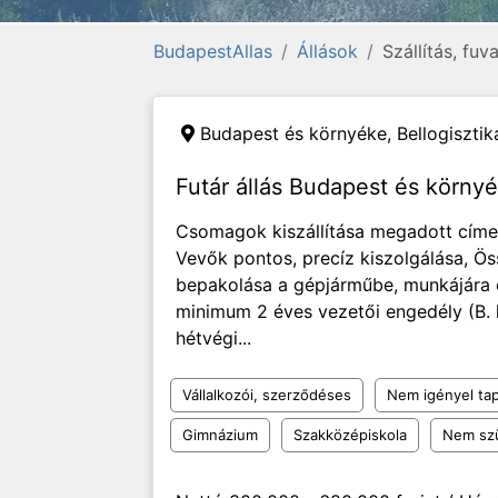
BudapestAllas
Állások
Szállítás, fuv
Budapest és környéke,
Bellogisztik
Futár állás Budapest és környé
Csomagok kiszállítása megadott címek
Vevők pontos, precíz kiszolgálása, Ös
bepakolása a gépjárműbe, munkájára 
minimum 2 éves vezetői engedély (B. k
hétvégi...
Vállalkozói, szerződéses
Nem igényel tap
Gimnázium
Szakközépiskola
Nem sz