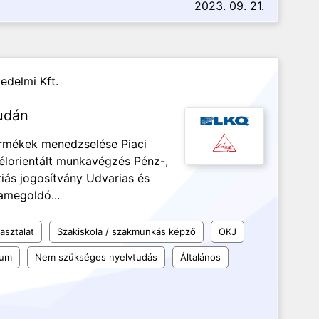
2023. 09. 21.
edelmi Kft.
Budán
termékek menedzselése Piaci
félorientált munkavégzés Pénz-,
riás jogosítvány Udvarias és
amegoldó...
asztalat
Szakiskola / szakmunkás képző
OKJ
kum
Nem szükséges nyelvtudás
Általános