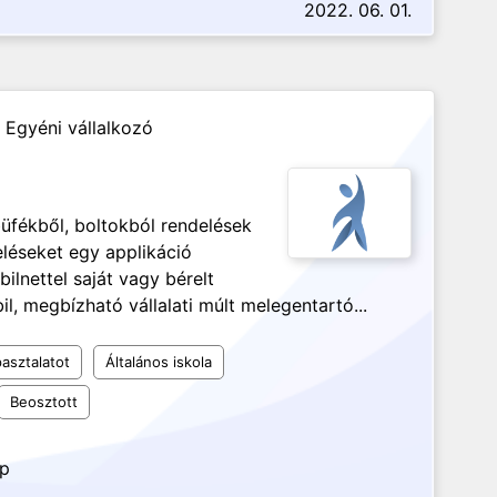
2022. 06. 01.
 Egyéni vállalkozó
büfékből, boltokból rendelések
eléseket egy applikáció
ilnettel saját vagy bérelt
il, megbízható vállalati múlt melegentartó...
asztalatot
Általános iskola
Beosztott
ap