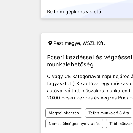
Belföldi gépkocsivezető
Pest megye,
WSZL Kft.
Ecseri kezdéssel és végzéssel 
munkalehetőség
C vagy CE kategóriával napi bejárós ár
fagyasztott) Kisautóval egy műszako
autóval váltott műszakos munkarend, 
20:00 Ecseri kezdés és végzés Budapes
Megyei hirdetés
Teljes munkaidő 8 óra
Nem szükséges nyelvtudás
Többműszak