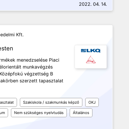
2022. 04. 14.
edelmi Kft.
Pesten
termékek menedzselése Piaci
félorientált munkavégzés
 Középfokú végzettség B
kakörben szerzett tapasztalat
asztalat
Szakiskola / szakmunkás képző
OKJ
kum
Nem szükséges nyelvtudás
Általános