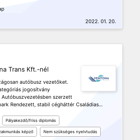
ap
2022. 01. 20.
na Trans Kft.-nél
szágosan autóbusz vezetőket.
tegóriás jogosítvány
a Autóbuszvezetésben szerzett
rk Rendezett, stabil cégháttér Családias...
Pályakezdő/friss diplomás
szakmunkás képző
Nem szükséges nyelvtudás