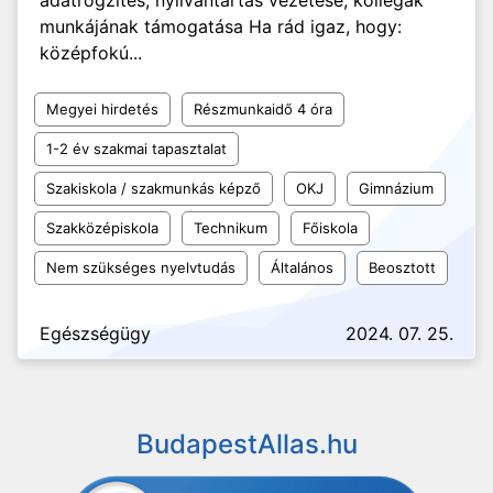
adatrögzítés, nyilvántartás vezetése; kollégák
munkájának támogatása Ha rád igaz, hogy:
középfokú...
Megyei hirdetés
Részmunkaidő 4 óra
1-2 év szakmai tapasztalat
Szakiskola / szakmunkás képző
OKJ
Gimnázium
Szakközépiskola
Technikum
Főiskola
Nem szükséges nyelvtudás
Általános
Beosztott
Egészségügy
2024. 07. 25.
BudapestAllas.hu