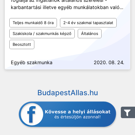
foglalja az ingatlanok általános szerelési -
karbantartási illetve egyéb munkálatokban való...
Teljes munkaidő 8 óra
2-4 év szakmai tapasztalat
Szakiskola / szakmunkás képző
Általános
Beosztott
Egyéb szakmunka
2020. 08. 24.
BudapestAllas.hu