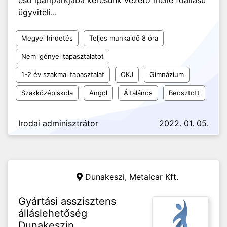
eső ipariparkjába keresünk vezető mellé főállású
ügyviteli...
Megyei hirdetés
Teljes munkaidő 8 óra
Nem igényel tapasztalatot
1-2 év szakmai tapasztalat
OKJ
Gimnázium
Szakközépiskola
Angol
Általános
Beosztott
Irodai adminisztrátor
2022. 01. 05.
Dunakeszi,
Metalcar Kft.
Gyártási asszisztens
álláslehetőség
Dunakeszin