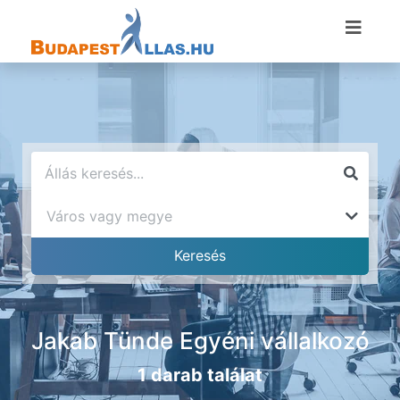
Jakab Tünde Egyéni vállalkozó
1 darab találat