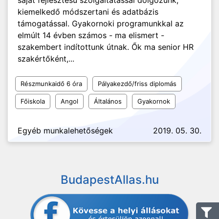
saját fejlesztésű szolgáltatással dolgozunk,
kiemelkedő módszertani és adatbázis
támogatással. Gyakornoki programunkkal az
elmúlt 14 évben számos - ma elismert -
szakembert indítottunk útnak. Ők ma senior HR
szakértőként,...
Részmunkaidő 6 óra
Pályakezdő/friss diplomás
Főiskola
Angol
Általános
Gyakornok
Egyéb munkalehetőségek
2019. 05. 30.
BudapestAllas.hu