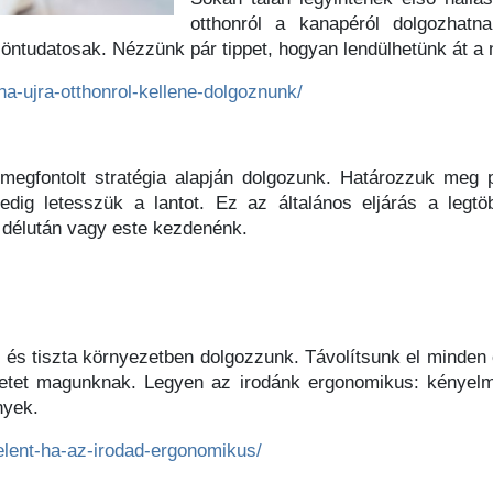
otthonról a kanapéról dolgozhatn
öntudatosak. Nézzünk pár tippet, hogyan lendülhetünk át a
ha-ujra-otthonrol-kellene-dolgoznunk/
megfontolt stratégia alapján dolgozunk. Határozzuk meg 
edig letesszük a lantot. Ez az általános eljárás a legt
 délután vagy este kezdenénk.
es és tiszta környezetben dolgozzunk. Távolítsunk el minden 
etet magunknak. Legyen az irodánk ergonomikus: kényelm
nyek.
elent-ha-az-irodad-ergonomikus/