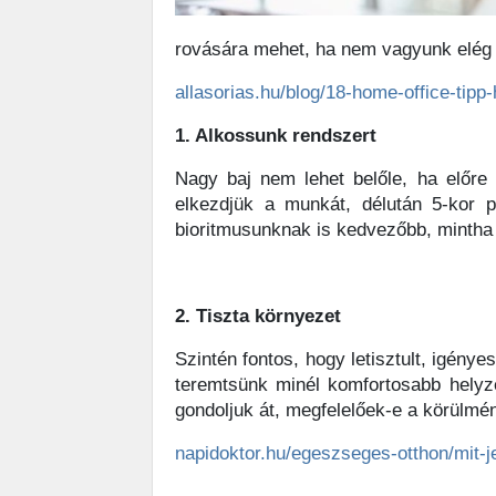
rovására mehet, ha nem vagyunk elég 
allasorias.hu/blog/18-home-office-tipp-
1. Alkossunk rendszert
Nagy baj nem lehet belőle, ha előre 
elkezdjük a munkát, délután 5-kor p
bioritmusunknak is kedvezőbb, mintha
2. Tiszta környezet
Szintén fontos, hogy letisztult, igény
teremtsünk minél komfortosabb helyz
gondoljuk át, megfelelőek-e a körülmé
napidoktor.hu/egeszseges-otthon/mit-j