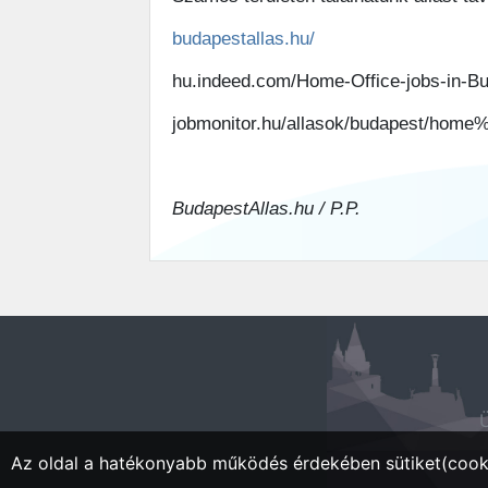
budapestallas.hu/
hu.indeed.com/Home-Office-jobs-in-B
jobmonitor.hu/allasok/budapest/home
BudapestAllas.hu / P.P.
Ü
Az oldal a hatékonyabb működés érdekében sütiket(cooki