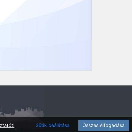
!"
ztatót!
Sütik beállítása
Összes elfogadása