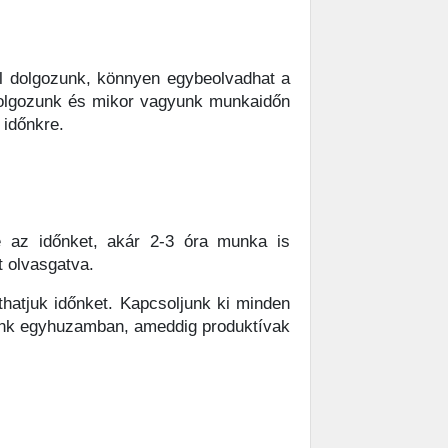
ól dolgozunk, könnyen egybeolvadhat a
 dolgozunk és mikor vagyunk munkaidőn
 időnkre.
e az időnket, akár 2-3 óra munka is
t olvasgatva.
thatjuk időnket. Kapcsoljunk ki minden
zunk egyhuzamban, ameddig produktívak