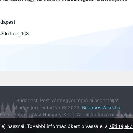
udapest
%20office_103
"Budapest, Pest vármegyei régió állásportálja"
Minden jog fentartva © 2026.
BudapestAllas.hu
zemeltető: IT-Nav Hungary Kft. | "Az elsők közé navigáljuk
e) használ. További információkért olvassa el a
süti tájéko