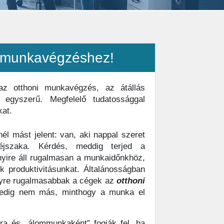
i munkavégzéshez!
az otthoni munkavégzés, az átállás
egyszerű. Megfelelő tudatossággal
at.
él mást jelent: van, aki nappal szeret
éjszaka. Kérdés, meddig terjed a
yire áll rugalmasan a munkaidőnkhöz,
k produktivitásunkat. Általánosságban
yre rugalmasabbak a cégek az
otthoni
 pedig nem más, minthogy a munka el
sra és „álommunkaként” fogják fel, ha