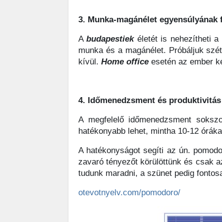
3. Munka-magánélet egyensúlyának 
A
budapestiek
életét is nehezítheti 
munka és a magánélet. Próbáljuk szét
kívül.
Home
office
esetén az ember kép
4. Időmenedzsment és produktivitás
A megfelelő időmenedzsment sokszor
hatékonyabb lehet, mintha 10-12 óráka
A hatékonyságot segíti az ún. pomodor
zavaró tényezőt körülöttünk és csak 
tudunk maradni, a szünet pedig fontos
otevotnyelv.com/pomodoro/