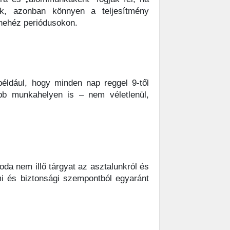
ak, azonban könnyen a teljesítmény
 nehéz periódusokon.
például, hogy minden nap reggel 9-től
öbb munkahelyen is – nem véletlenül,
oda nem illő tárgyat az asztalunkról és
i és biztonsági szempontból egyaránt