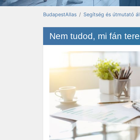
BudapestAllas
Segítség és útmutató á
Nem tudod, mi fán ter