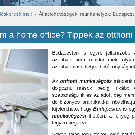
lláskeresőknek
Álláslehetőségek, munkahelyek: Budapest
em a home office? Tippek az otthon
Budapesten is egyre jellemzőbb 
azonban nem mindenkinek olyan 
azonban növelhetjük hatékonyságunk
Az
otthoni
munkavégzés
mindenkin
dolgozni, mások pedig inkább 
szabadságunk és az adott cég menn
de bizonyos praktikákkal növelhetjü
kijelenthető, hogy
Budapesten
is eg
munkavégzést
illetően, a lényeg
legyen végezve.
Sokan talán legyintenek első hallá