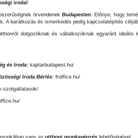
ségi iroda!
épszerűségnek örvendenek
Budapesten
. Előnye, hogy temé
k. A barátkozás és ismerkedés pedig kapcsolatépítés céljábó
thonról dolgozóknak és vállalkozóknak egyaránt ideális 
ég és Iroda:
kaptarbudapest.hu/
özösségi Iroda Bérlés:
froffice.hu/
ak-szolgaltatasok/
ffice.hu/
távmunkában vagy az
otthoni
munkavégzés
lehetőségével.