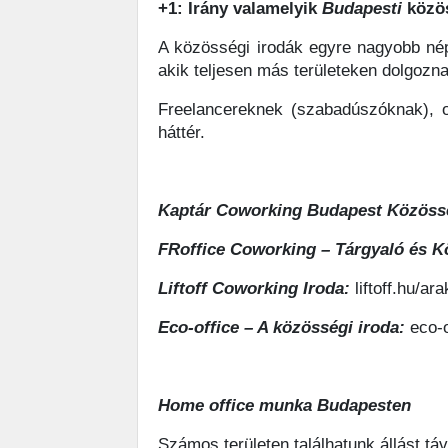
+1: Irány valamelyik
Budapesti
közös
A közösségi irodák egyre nagyobb n
akik teljesen más területeken dolgozna
Freelancereknek (szabadúszóknak), ot
háttér.
Kaptár Coworking Budapest Közöss
FRoffice Coworking – Tárgyaló és K
Liftoff Coworking Iroda:
liftoff.hu/ar
Eco-office – A közösségi iroda:
eco-o
Home
office
munka
Budapesten
Számos területen találhatunk állást 