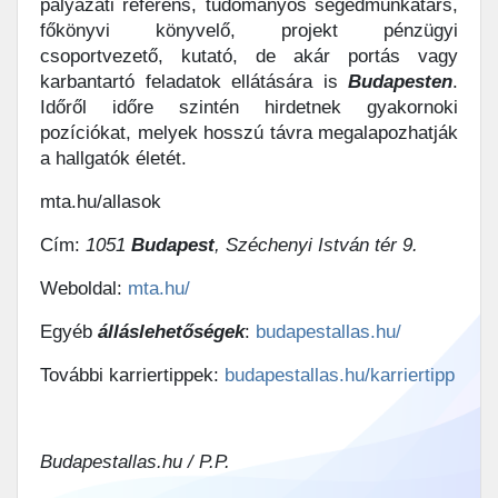
pályázati referens, tudományos segédmunkatárs,
főkönyvi könyvelő, projekt pénzügyi
csoportvezető, kutató, de akár portás vagy
karbantartó feladatok ellátására is
Budapesten
.
Időről időre szintén hirdetnek gyakornoki
pozíciókat, melyek hosszú távra megalapozhatják
a hallgatók életét.
mta.hu/allasok
Cím:
1051
Budapest
, Széchenyi István tér 9.
Weboldal:
mta.hu/
Egyéb
álláslehetőségek
:
budapestallas.hu/
További karriertippek:
budapestallas.hu/karriertipp
Budapestallas.hu / P.P.