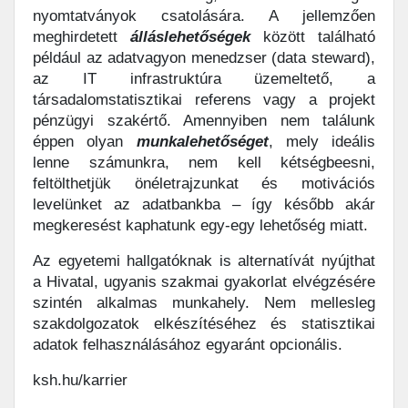
nyomtatványok csatolására. A jellemzően
meghirdetett
álláslehetőségek
között található
például az adatvagyon menedzser (data steward),
az IT infrastruktúra üzemeltető, a
társadalomstatisztikai referens vagy a projekt
pénzügyi szakértő. Amennyiben nem találunk
éppen olyan
munkalehetőséget
, mely ideális
lenne számunkra, nem kell kétségbeesni,
feltölthetjük önéletrajzunkat és motivációs
levelünket az adatbankba – így később akár
megkeresést kaphatunk egy-egy lehetőség miatt.
Az egyetemi hallgatóknak is alternatívát nyújthat
a Hivatal, ugyanis szakmai gyakorlat elvégzésére
szintén alkalmas munkahely. Nem mellesleg
szakdolgozatok elkészítéséhez és statisztikai
adatok felhasználásához egyaránt opcionális.
ksh.hu/karrier