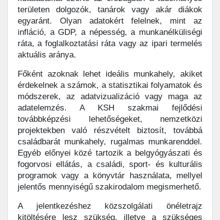
területen dolgozók, tanárok vagy akár diákok
egyaránt. Olyan adatokért felelnek, mint az
infláció, a GDP, a népesség, a munkanélküliségi
ráta, a foglalkoztatási ráta vagy az ipari termelés
aktuális aránya.
Főként azoknak lehet ideális munkahely, akiket
érdekelnek a számok, a statisztikai folyamatok és
módszerek, az adatvizualizáció vagy maga az
adatelemzés. A KSH szakmai fejlődési
továbbképzési lehetőségeket, nemzetközi
projektekben való részvételt biztosít, továbbá
családbarát munkahely, rugalmas munkarenddel.
Egyéb előnyei közé tartozik a belgyógyászati és
fogorvosi ellátás, a családi, sport- és kulturális
programok vagy a könyvtár használata, mellyel
jelentős mennyiségű szakirodalom megismerhető.
A jelentkezéshez közszolgálati önéletrajz
kitöltésére lesz szükség, illetve a szükséges