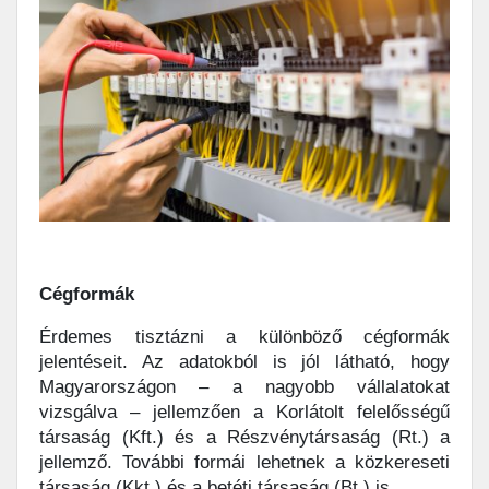
Cégformák
Érdemes tisztázni a különböző cégformák
jelentéseit. Az adatokból is jól látható, hogy
Magyarországon – a nagyobb vállalatokat
vizsgálva – jellemzően a Korlátolt felelősségű
társaság (Kft.) és a Részvénytársaság (Rt.) a
jellemző. További formái lehetnek a közkereseti
társaság (Kkt.) és a betéti társaság (Bt.) is.