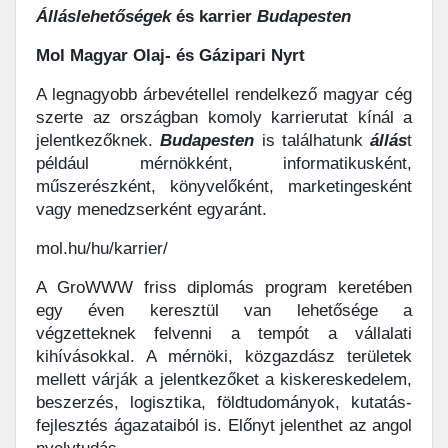
Álláslehetőségek
és karrier
Budapesten
Mol Magyar Olaj- és Gázipari Nyrt
A legnagyobb árbevétellel rendelkező magyar cég
szerte az országban komoly karrierutat kínál a
jelentkezőknek.
Budapesten
is találhatunk
állás
t
például mérnökként, informatikusként,
műszerészként, könyvelőként, marketingesként
vagy menedzserként egyaránt.
mol.hu/hu/karrier/
A GroWWW friss diplomás program keretében
egy éven keresztül van lehetősége a
végzetteknek felvenni a tempót a vállalati
kihívásokkal. A mérnöki, közgazdász területek
mellett várják a jelentkezőket a kiskereskedelem,
beszerzés, logisztika, földtudományok, kutatás-
fejlesztés ágazataiból is. Előnyt jelenthet az angol