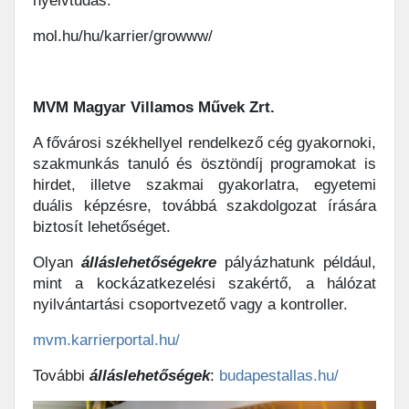
nyelvtudás.
mol.hu/hu/karrier/growww/
MVM Magyar Villamos Művek Zrt.
A fővárosi székhellyel rendelkező cég gyakornoki,
szakmunkás tanuló és ösztöndíj programokat is
hirdet, illetve szakmai gyakorlatra, egyetemi
duális képzésre, továbbá szakdolgozat írására
biztosít lehetőséget.
Olyan
álláslehetőségekre
pályázhatunk például,
mint a kockázatkezelési szakértő, a hálózat
nyilvántartási csoportvezető vagy a kontroller.
mvm.karrierportal.hu/
További
álláslehetőségek
:
budapestallas.hu/