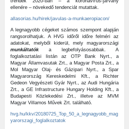
trendek 2020-ban – a koronavírus-járvány
ellenére – növekedő tendenciát mutattak.
allasorias.hu/hirek/javulas-a-munkaeropiacon/
A legnagyobb cégeket számos szempont alapján
rangsorolhatjuk. A HVG időről időre felméri az
adatokat, melyből kiderül, mely magyarországi
munkáltatók
a legbefolyásosabbak. A
foglalkoztatási listán az OTP Bank Nyrt., a
Magyar Államvasutak Zrt., a Magyar Posta Zrt., a
Mol Magyar Olaj- és Gázipari Nyrt., a Spar
Magyarország Kereskedelmi Kft., a Richter
Gedeon Vegyészeti Gyár Nyrt., az Audi Hungária
Zrt., a GE Infrastructure Hungary Holding Kft., a
Budapesti Közlekedési Zrt., illetve az MVM
Magyar Villamos Művek Zrt. található.
hvg.hu/kkv/20180725_Top_50_a_legnagyobb_mag
yarorszagi_foglalkoztatok