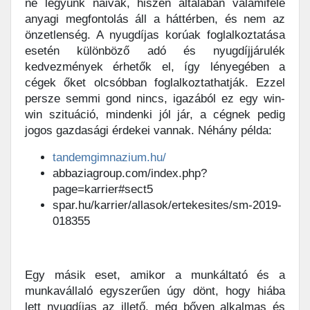
ne legyünk naivak, hiszen általában valamiféle
anyagi megfontolás áll a háttérben, és nem az
önzetlenség. A nyugdíjas korúak foglalkoztatása
esetén különböző adó és nyugdíjjárulék
kedvezmények érhetők el, így lényegében a
cégek őket olcsóbban foglalkoztathatják. Ezzel
persze semmi gond nincs, igazából ez egy win-
win szituáció, mindenki jól jár, a cégnek pedig
jogos gazdasági érdekei vannak. Néhány példa:
tandemgimnazium.hu/
abbaziagroup.com/index.php?
page=karrier#sect5
spar.hu/karrier/allasok/ertekesites/sm-2019-
018355
Egy másik eset, amikor a munkáltató és a
munkavállaló egyszerűen úgy dönt, hogy hiába
lett nyugdíjas az illető, még bőven alkalmas és