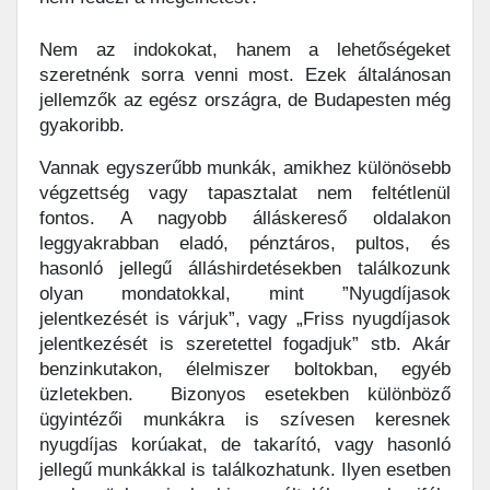
Nem az indokokat, hanem a lehetőségeket
szeretnénk sorra venni most. Ezek általánosan
jellemzők az egész országra, de Budapesten még
gyakoribb.
Vannak egyszerűbb munkák, amikhez különösebb
végzettség vagy tapasztalat nem feltétlenül
fontos. A nagyobb álláskereső oldalakon
leggyakrabban eladó, pénztáros, pultos, és
hasonló jellegű álláshirdetésekben találkozunk
olyan mondatokkal, mint ”Nyugdíjasok
jelentkezését is várjuk”, vagy „Friss nyugdíjasok
jelentkezését is szeretettel fogadjuk” stb. Akár
benzinkutakon, élelmiszer boltokban, egyéb
üzletekben. Bizonyos esetekben különböző
ügyintézői munkákra is szívesen keresnek
nyugdíjas korúakat, de takarító, vagy hasonló
jellegű munkákkal is találkozhatunk. Ilyen esetben