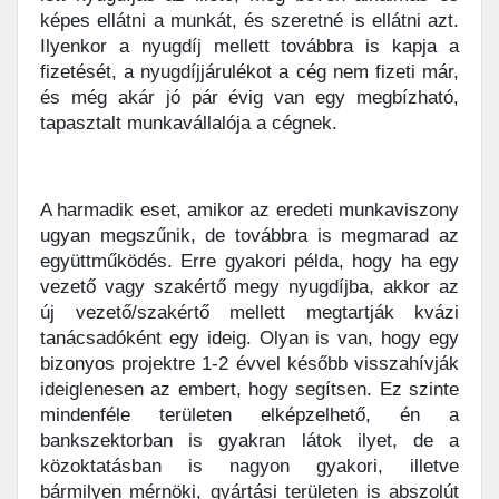
képes ellátni a munkát, és szeretné is ellátni azt.
Ilyenkor a nyugdíj mellett továbbra is kapja a
fizetését, a nyugdíjjárulékot a cég nem fizeti már,
és még akár jó pár évig van egy megbízható,
tapasztalt munkavállalója a cégnek.
A harmadik eset, amikor az eredeti munkaviszony
ugyan megszűnik, de továbbra is megmarad az
együttműködés. Erre gyakori példa, hogy ha egy
vezető vagy szakértő megy nyugdíjba, akkor az
új vezető/szakértő mellett megtartják kvázi
tanácsadóként egy ideig. Olyan is van, hogy egy
bizonyos projektre 1-2 évvel később visszahívják
ideiglenesen az embert, hogy segítsen. Ez szinte
mindenféle területen elképzelhető, én a
bankszektorban is gyakran látok ilyet, de a
közoktatásban is nagyon gyakori, illetve
bármilyen mérnöki, gyártási területen is abszolút