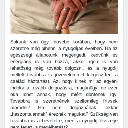
Sokunk van úgy idősebb korában, hogy nem
szeretne még pihenni a nyugdíjas éveiben. Ha az
egészségi állapotunk megengedi, kedvünk és
energiánk is van hozzá, akkor igen is van
lehetőség még tovább dolgozni, és a nyugdíj
mellett továbbra is jövedelemmel kiegészíteni a
családi háztartást. Az, hogy kinek mi az egyéni
indoka a tovább dolgozásra, magánügy, de ezer
oka lehet annak, hogy miért döntenek így.
Továbbra is szeretnének szellemileg frissek
maradni? Ha nem dolgoznának, akkor
„haszontalannak” éreznék magukat? Szükség van
továbbra is a bevételre, mert a nyugdíj összege
nem fedezi a megélhetést?