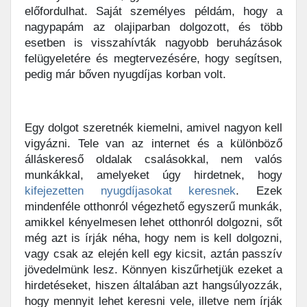
előfordulhat. Saját személyes példám, hogy a
nagypapám az olajiparban dolgozott, és több
esetben is visszahívták nagyobb beruházások
felügyeletére és megtervezésére, hogy segítsen,
pedig már bőven nyugdíjas korban volt.
Egy dolgot szeretnék kiemelni, amivel nagyon kell
vigyázni. Tele van az internet és a különböző
álláskereső oldalak csalásokkal, nem valós
munkákkal, amelyeket úgy hirdetnek, hogy
kifejezetten nyugdíjasokat keresnek
. Ezek
mindenféle otthonról végezhető egyszerű munkák,
amikkel kényelmesen lehet otthonról dolgozni, sőt
még azt is írják néha, hogy nem is kell dolgozni,
vagy csak az elején kell egy kicsit, aztán passzív
jövedelmünk lesz. Könnyen kiszűrhetjük ezeket a
hirdetéseket, hiszen általában azt hangsúlyozzák,
hogy mennyit lehet keresni vele, illetve nem írják