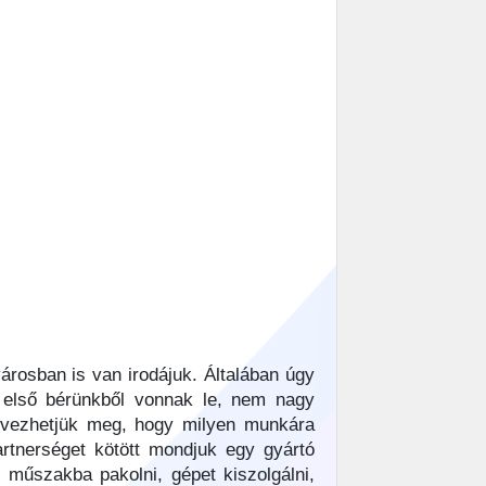
rosban is van irodájuk. Általában úgy
z első bérünkből vonnak le, nem nagy
rvezhetjük meg, hogy milyen munkára
rtnerséget kötött mondjuk egy gyártó
 műszakba pakolni, gépet kiszolgálni,