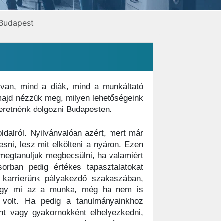
 Budapest
van, mind a diák, mind a munkáltató
 majd nézzük meg, milyen lehetőségeink
zeretnénk dolgozni Budapesten.
ldalról. Nyilvánvalóan azért, mert már
esni, lesz mit elkölteni a nyáron. Ezen
megtanuljuk megbecsülni, ha valamiért
rban pedig értékes tapasztalatokat
 karrierünk pályakezdő szakaszában,
hogy mi az a munka, még ha nem is
ó volt. Ha pedig a tanulmányainkhoz
nt vagy gyakornokként elhelyezkedni,