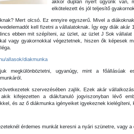
akkor duplán nyert ügyünk van, 
elkötelezett és jól teljesítő gyakorno
knak? Mert olcsó. Ez ennyire egyszerű. Mivel a diákoknak
edelemadót kell fizetni a vállalatoknak. Így egy diák akár
incs ebben mit szépíteni, az üzlet, az üzlet J Sok vállalat
al vagy gyakornokkal végeztetnek, hiszen ők képesek me
léga.
.hu/allasok/diakmunka
uk megkülönböztetni, ugyanúgy, mint a főállásúak ese
kmunkáról.
övetkezetek szervezésében zajlik. Ezek akár vállalkozás
 akik kifejezetten a diák/tanuló jogviszonyban lévő em
kel, és az ő diákmunka igényeiket igyekeznek kielégíteni,
zeteknél érdemes munkát keresni a nyári szünetre, vagy a 