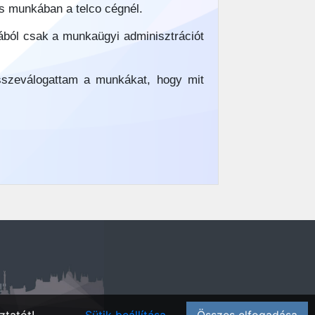
ós munkában a telco cégnél.
ából csak a munkaügyi adminisztrációt
sszeválogattam a munkákat, hogy mit
!"