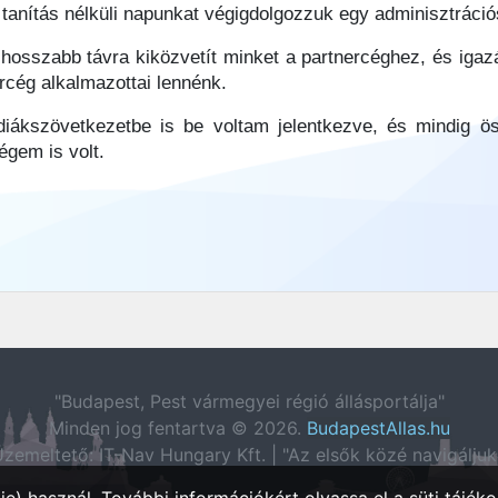
i tanítás nélküli napunkat végigdolgozzuk egy adminisztráci
 hosszabb távra kiközvetít minket a partnercéghez, és igaz
ercég alkalmazottai lennénk.
diákszövetkezetbe is be voltam jelentkezve, és mindig ö
égem is volt.
"Budapest, Pest vármegyei régió állásportálja"
Minden jog fentartva © 2026.
BudapestAllas.hu
zemeltető: IT-Nav Hungary Kft. | "Az elsők közé navigáljuk