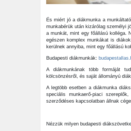
És miért jó a diákmunka a munkáltató
munkabérük után kizárólag személyi jöv
a munkát, mint egy főállású kolléga. N
egészen komplex munkákat is diákokk
kerülnek annyiba, mint egy főállású kol
Budapesti diákmunkák:
budapestallas
A diákmunkának több formáját tudj
kölcsönzésről, és saját állományú diá
A legtöbb esetben a diákmunka diáksz
speciális munkaerő-piaci szereplők,
szerződéses kapcsolatban állnak cégek
Nézzük milyen budapesti diákszövetke