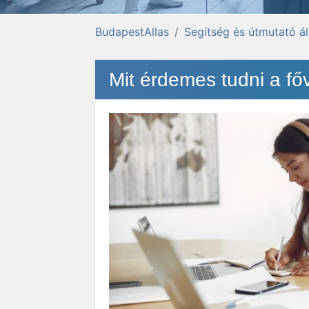
BudapestAllas
Segítség és útmutató á
Mit érdemes tudni a fő