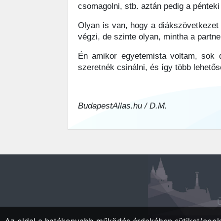
csomagolni, stb. aztán pedig a péntek
Olyan is van, hogy a diákszövetkezet
végzi, de szinte olyan, mintha a partn
Én amikor egyetemista voltam, sok 
szeretnék csinálni, és így több lehetős
BudapestAllas.hu / D.M.
Ü