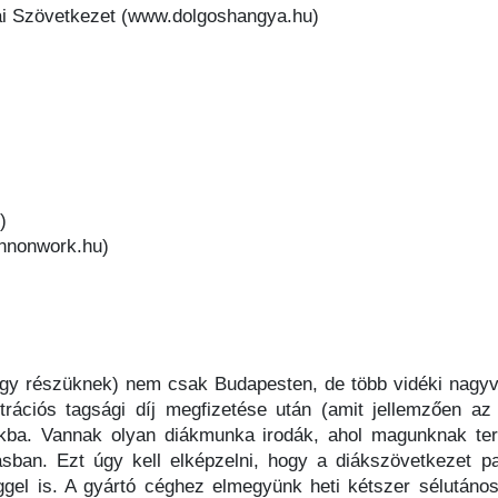
ai Szövetkezet (www.dolgoshangya.hu)
)
nnonwork.hu)
gy részüknek) nem csak Budapesten, de több vidéki nagyvá
rációs tagsági díj megfizetése után (amit jellemzően a
ukba. Vannak olyan diákmunka irodák, ahol magunknak te
sban. Ezt úgy kell elképzelni, hogy a diákszövetkezet pa
el is. A gyártó céghez elmegyünk heti kétszer sélutános