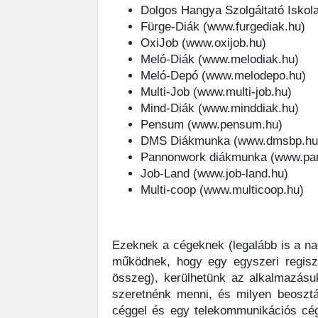
Dolgos Hangya Szolgáltató Iskol
Fürge-Diák (www.furgediak.hu)
OxiJob (www.oxijob.hu)
Meló-Diák (www.melodiak.hu)
Meló-Depó (www.melodepo.hu)
Multi-Job (www.multi-job.hu)
Mind-Diák (www.minddiak.hu)
Pensum (www.pensum.hu)
DMS Diákmunka (www.dmsbp.hu
Pannonwork diákmunka (www.pa
Job-Land (www.job-land.hu)
Multi-coop (www.multicoop.hu)
Ezeknek a cégeknek (legalább is a na
működnek, hogy egy egyszeri regiszt
összeg), kerülhetünk az alkalmazás
szeretnénk menni, és milyen beosztá
céggel és egy telekommunikációs cégg