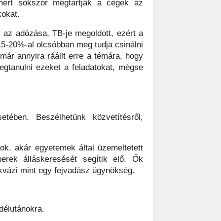
mert sokszor megtartják a cégek az
kokat.
 az adózása, TB-je megoldott, ezért a
 15-20%-al olcsóbban meg tudja csinálni
 már annyira ráállt erre a témára, hogy
gtanulni ezeket a feladatokat, mégse
tében. Beszélhetünk közvetítésről,
ok, akár egyetemek által üzemeltetett
berek álláskeresését segítik elő. Ők
 kvázi mint egy fejvadász ügynökség.
délutánokra.