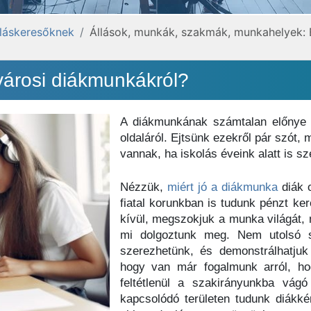
lláskeresőknek
Állások, munkák, szakmák, munkahelyek:
városi diákmunkákról?
A diákmunkának számtalan előnye 
oldaláról. Ejtsünk ezekről pár szót,
vannak, ha iskolás éveink alatt is s
Nézzük,
miért jó a diákmunka
diák o
fiatal korunkban is tudunk pénzt ker
kívül, megszokjuk a munka világát, 
mi dolgoztunk meg. Nem utolsó so
szerezhetünk, és demonstrálhatjuk
hogy van már fogalmunk arról, 
feltétlenül a szakirányunkba vág
kapcsolódó területen tudunk diákké