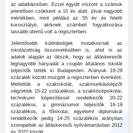
az adatbázisban. Ezzel együtt viszont a számuk
jelentősen csökkent a 10 év alatt, jóval nagyobb
mértékben, mint például az 55 év és feletti
korosztályé, akiknek számbeli fogyatkozása
lassabb ütemű volt a regiszterben.
Jelentősebb különbségek mutatkoznak az
iskolázottság összevetésében is, ahol is az
adatok alapján az látszik, hogy az álláskeresők
legnagyobb hányadát a csupán általános iskolát
teljesítők tették ki Budapesten. Arányuk 19-29
százalék között mozgott a regiszterben évenként.
Mellettük a szakiskolát, szakmunkásképzőt
végzettek 15-22 százalékos, a szakközépiskolai,
technikumi képesítéssel rendelkezők 20-22
százalékos, a gimnáziumot teljesítők 16-19
százalékos, a főiskolai, egyetemi diplomával
rendelkezők pedig 14-25 százalékos arányban
szerepeltek az álláskeresői nyilvántartásban 2012
és 2022 között.