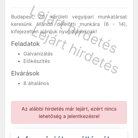
Budapest, 20. kerületi vegyipari munkatársat
keresünk állandó délelőtti munkára (6 - 14),
kifejezetten ajánljuk nyugdíjasoknak!
Feladatok
Galvanizálás
Előkészítés
Elvárások
8 általános
Az alábbi hirdetés már lejárt, ezért nincs
lehetőség a jelentkezésre!