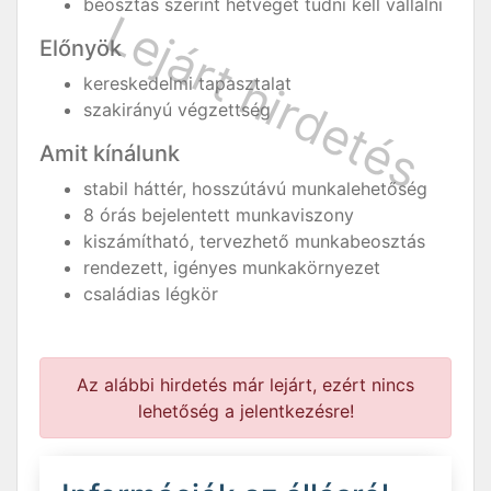
beosztás szerint hétvégét tudni kell vállalni
Előnyök
kereskedelmi tapasztalat
szakirányú végzettség
Amit kínálunk
stabil háttér, hosszútávú munkalehetőség
8 órás bejelentett munkaviszony
kiszámítható, tervezhető munkabeosztás
rendezett, igényes munkakörnyezet
családias légkör
Az alábbi hirdetés már lejárt, ezért nincs
lehetőség a jelentkezésre!