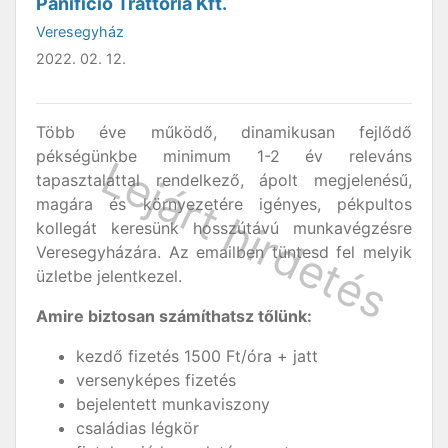
Panificio Trattoria Kft.
Veresegyház
2022. 02. 12.
Több éve működő, dinamikusan fejlődő
pékségünkbe minimum 1-2 év releváns
tapasztalattal rendelkező, ápolt megjelenésű,
magára és környezetére igényes, pékpultos
kollegát keresünk hosszútávú munkavégzésre
Veresegyházára. Az emailben tüntesd fel melyik
üzletbe jelentkezel.
Amire biztosan számíthatsz tőlünk:
kezdő fizetés 1500 Ft/óra + jatt
versenyképes fizetés
bejelentett munkaviszony
családias légkör