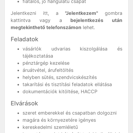
fiatalos, jó hangulatú csapat
Jelentkezni itt, a
"Jelentkezem"
gombra
kattintva vagy a
bejelentkezés után
megtekinthető telefonszámon
lehet.
Feladatok
vásárlók udvarias kiszolgálása és
tájékoztatása
pénztárgép kezelése
áruátvétel, árufeltöltés
helyben sütés, szendvicskészítés
takarítási és tisztítási feladatok ellátása
dokumentációk kitöltése, HACCP
Elvárások
szeret emberekkel és csapatban dolgozni
magára és környezetére igényes
kereskedelmi szemléletű