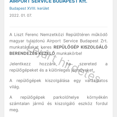
AIRPORT SERVICE BUDAPEST Kft.
Budapest XVIII. kerület
2022. 01. 07.
A Liszt Ferenc Nemzetközi Repülőtéren működő
magyar tulajdonú Airport Service Budapest Zrt.
munkatársakat keres
REPÜLŐGÉP KISZOLGÁLÓ
BERENDEZÉS KEZELŐ
munkakörbe!
Jelentkezz hozzánk, ha szereted a
repülőgépeket és a különleges járműveket.
A repülőgépek kiszolgálása egy varázslatos
világ.
A repülőgépek parkolóhelye környékén
számtalan jármű és kiszolgáló eszköz fordul
meg.