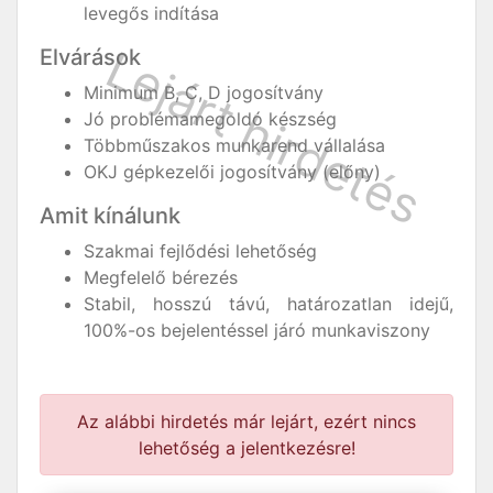
levegős indítása
Elvárások
Minimum B, C, D jogosítvány
Jó problémamegoldó készség
Többműszakos munkarend vállalása
OKJ gépkezelői jogosítvány (előny)
Amit kínálunk
Szakmai fejlődési lehetőség
Megfelelő bérezés
Stabil, hosszú távú, határozatlan idejű,
100%-os bejelentéssel járó munkaviszony
Az alábbi hirdetés már lejárt, ezért nincs
lehetőség a jelentkezésre!