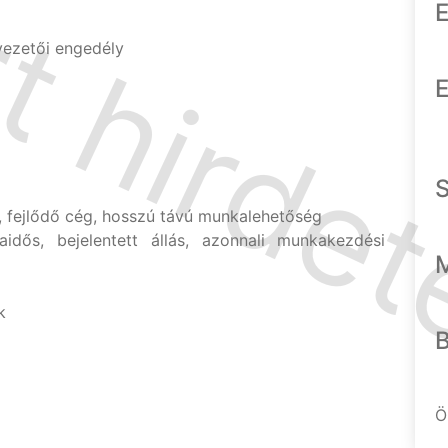
E
ezetői engedély
E
ú, fejlődő cég, hosszú távú munkalehetőség
aidős, bejelentett állás, azonnali munkakezdési
k
Ö