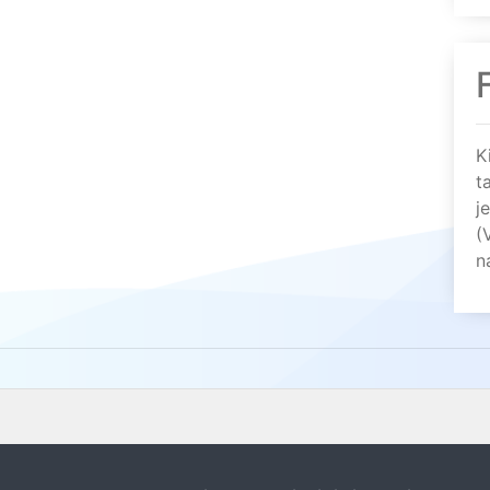
K
t
j
(
n