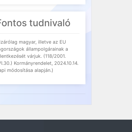
Fontos tudnivaló
izárólag magyar, illetve az EU
agországok állampolgárainak a
elentkezését várjuk. (118/2001.
VI.30.) Kormányrendelet, 2024.10.14.
api módosítása alapján.)