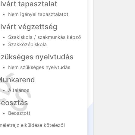
lvárt tapasztalat
Nem igényel tapasztalatot
lvárt végzettség
Szakiskola / szakmunkás képző
Szakközépiskola
Szükséges nyelvtudás
Nem szükséges nyelvtudás
Munkarend
Általános
Beosztás
Beosztott
néletrajz elküldése kötelező!