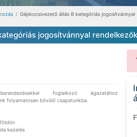
arozás
Gépkocsivezető állás B kategóriás jogosítvánnya
 kategóriás jogosítvánnyal rendelkez
aberendezésekkel foglalkozó ágazatához
á
ünk folyamatosan bővülő csapatunkba.
F
lföldön
pda kezelés