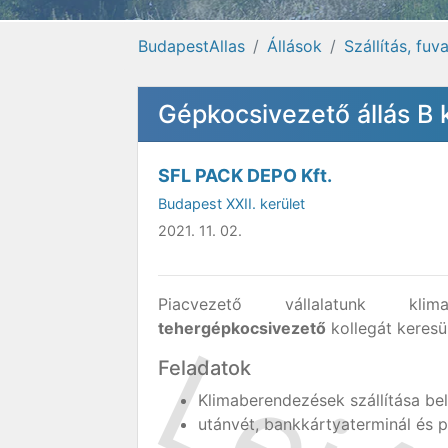
BudapestAllas
Állások
Szállítás, fuv
Gépkocsivezető állás B
SFL PACK DEPO Kft.
Budapest XXII. kerület
2021. 11. 02.
Piacvezető vállalatunk klim
tehergépkocsivezető
kollegát keres
Feladatok
Klimaberendezések szállítása be
utánvét, bankkártyaterminál és 