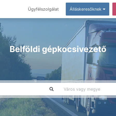
Ügyfélszolgálat
Álláskeresőknek
Belföldi gépkocsivezető