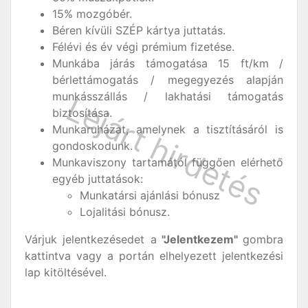
15% mozgóbér.
Béren kívüli SZÉP kártya juttatás.
Félévi és év végi prémium fizetése.
Munkába járás támogatása 15 ft/km /
bérlettámogatás / megegyezés alapján
munkásszállás / lakhatási támogatás
biztosítása.
Munkaruházat, amelynek a tisztításáról is
gondoskodunk.
Munkaviszony tartamától függően elérhető
egyéb juttatások:
Munkatársi ajánlási bónusz
Lojalitási bónusz.
Várjuk jelentkezésedet a
"Jelentkezem"
gombra
kattintva vagy a portán elhelyezett jelentkezési
lap kitöltésével.