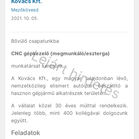
Kovács Kft.
Mezőkövesd
2021. 10. 05.
Bővülő csapatunkba
CNC gépkezelő (megmunkáló/eszterga)
munkatársat keresünk.
A Kovács Kft., egy magyar tulajdonban lévő,
nemzetközileg elismert autóipari beszállító a
hasznon gépjármű alkatrészek területén.
A vállalat közel 30 éves múlttal rendelkezik.
Jelenleg több, mint 400 kollégával dolgozunk
együtt.
Feladatok