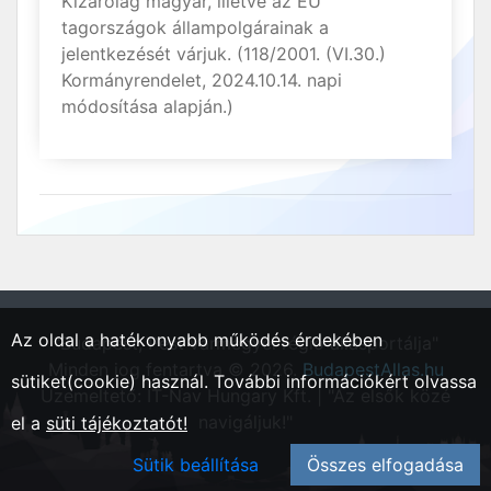
Kizárólag magyar, illetve az EU
tagországok állampolgárainak a
jelentkezését várjuk. (118/2001. (VI.30.)
Kormányrendelet, 2024.10.14. napi
módosítása alapján.)
Az oldal a hatékonyabb működés érdekében
"Budapest, Pest vármegyei régió állásportálja"
Minden jog fentartva © 2026.
BudapestAllas.hu
sütiket(cookie) használ. További információkért olvassa
Üzemeltető: IT-Nav Hungary Kft. | "Az elsők közé
navigáljuk!"
el a
süti tájékoztatót!
Sütik beállítása
Összes elfogadása