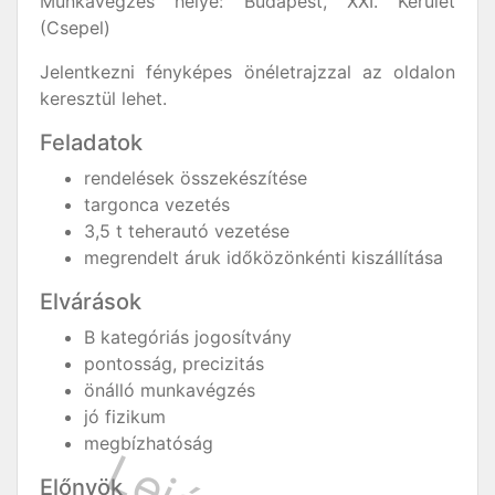
Munkavégzés helye: Budapest, XXI. Kerület
(Csepel)
Jelentkezni fényképes önéletrajzzal az oldalon
keresztül lehet.
Feladatok
rendelések összekészítése
targonca vezetés
3,5 t teherautó vezetése
megrendelt áruk időközönkénti kiszállítása
Elvárások
B kategóriás jogosítvány
pontosság, precizitás
önálló munkavégzés
jó fizikum
megbízhatóság
Előnyök