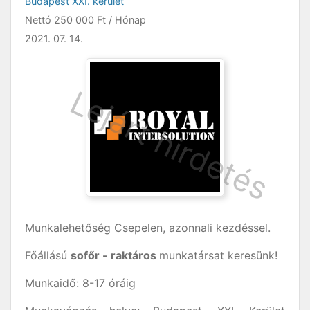
Budapest XXI. kerület
Nettó
250 000 Ft
/ Hónap
2021. 07. 14.
Munkalehetőség Csepelen, azonnali kezdéssel.
Főállású
sofőr - raktáros
munkatársat keresünk!
Munkaidő: 8-17 óráig