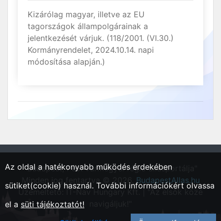
Kizárólag magyar, illetve az EU
tagországok állampolgárainak a
jelentkezését várjuk. (118/2001. (VI.30.)
Kormányrendelet, 2024.10.14. napi
módosítása alapján.)
Az oldal a hatékonyabb működés érdekében
"Budapest, Pest vármegyei régió állásportálja"
Minden jog fentartva © 2026.
BudapestAllas.hu
sütiket(cookie) használ. További információkért olvassa
Üzemeltető: IT-Nav Hungary Kft. | "Az elsők közé
navigáljuk!"
el a
süti tájékoztatót!