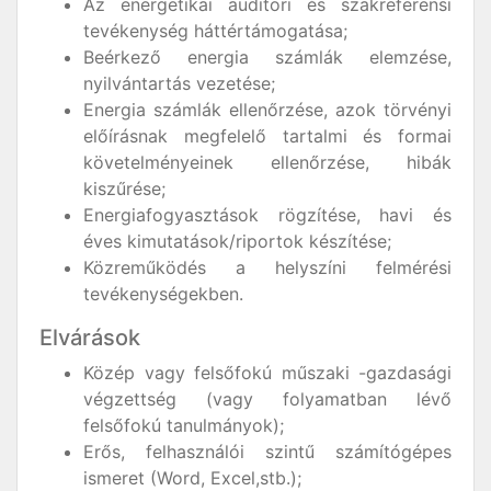
Az energetikai auditori és szakreferensi
tevékenység háttértámogatása;
Beérkező energia számlák elemzése,
nyilvántartás vezetése;
Energia számlák ellenőrzése, azok törvényi
előírásnak megfelelő tartalmi és formai
követelményeinek ellenőrzése, hibák
kiszűrése;
Energiafogyasztások rögzítése, havi és
éves kimutatások/riportok készítése;
Közreműködés a helyszíni felmérési
tevékenységekben.
Elvárások
Közép vagy felsőfokú műszaki -gazdasági
végzettség (vagy folyamatban lévő
felsőfokú tanulmányok);
Erős, felhasználói szintű számítógépes
ismeret (Word, Excel,stb.);