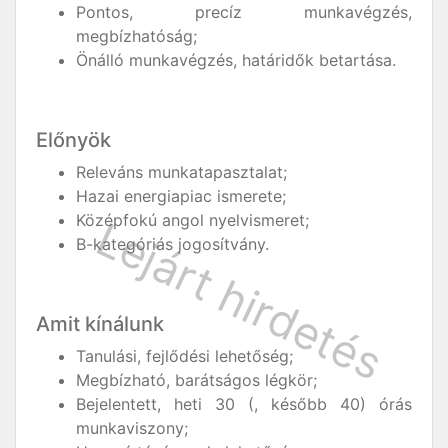
Pontos, precíz munkavégzés,
megbízhatóság;
Önálló munkavégzés, határidők betartása.
Előnyök
Releváns munkatapasztalat;
Hazai energiapiac ismerete;
Középfokú angol nyelvismeret;
B-kategóriás jogosítvány.
Amit kínálunk
Tanulási, fejlődési lehetőség;
Megbízható, barátságos légkör;
Bejelentett, heti 30 (, később 40) órás
munkaviszony;