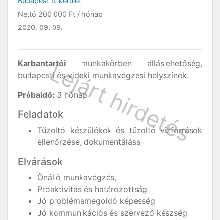
Budapest II. kerület
Nettó
200 000 Ft
/ hónap
2020. 09. 09.
Karbantartói
munkakörben álláslehetőség,
budapesti és vidéki munkavégzési helyszínek.
Próbaidő:
3 hónap
Feladatok
Tűzoltó készülékek és tűzoltó vízforrások
ellenőrzése, dokumentálása
Elvárások
Önálló munkavégzés,
Proaktivitás és határozottság
Jó problémamegoldó képesség
Jó kommunikációs és szervező készség