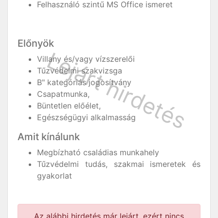
Felhasználó szintű MS Office ismeret
Előnyök
Villany és/vagy vízszerelői
Tűzvédelmi szakvizsga
B" kategóriás jogosítvány
Csapatmunka,
Büntetlen előélet,
Egészségügyi alkalmasság
Amit kínálunk
Megbízható családias munkahely
Tűzvédelmi tudás, szakmai ismeretek és
gyakorlat
Az alábbi hirdetés már lejárt, ezért nincs