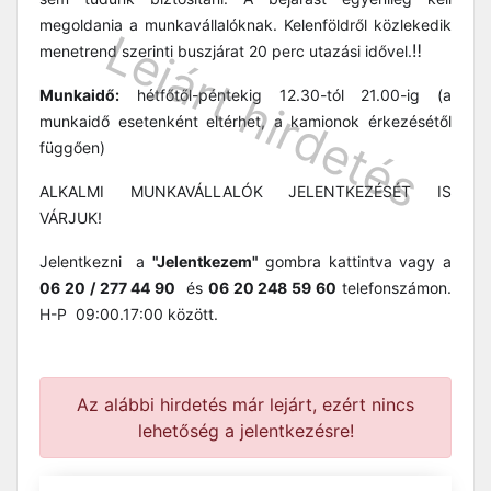
megoldania a munkavállalóknak. Kelenföldről közlekedik
‼
menetrend szerinti buszjárat 20 perc utazási idővel.
Munkaidő:
hétfőtől-péntekig 12.30-tól 21.00-ig (a
munkaidő esetenként eltérhet, a kamionok érkezésétől
függően)
ALKALMI MUNKAVÁLLALÓK JELENTKEZÉSÉT IS
VÁRJUK!
Jelentkezni a
"Jelentkezem"
gombra kattintva vagy a
06 20 / 277 44 90
és
06 20 248 59 60
telefonszámon.
H-P 09:00.17:00 között.
Az alábbi hirdetés már lejárt, ezért nincs
lehetőség a jelentkezésre!