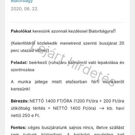
Biatorbágy
2020. 06. 22.
‼
Pakolókat
keresünk azonnali kezdéssel Biatorbágyra
(Kelenföldről közlekedik menetrend szerinti buszjárat 20
perc utazási idővel.)
Feladat:
beérkező (ruha)áru kamionról való lepakolása és
szortírozása
A munka jellege miatt elsősorban férfi munkaerőt
keresünk!
Bérezés:
NETTÓ 1400 FT/ÓRA (1200 Ft/óra + 200 Ft/óra
útiköltség térítés = NETTÓ 1400 Ft/óra) --> kb. havi
nettó 250 e Ft.
Fontos:
céges buszjáratunk sajnos nincs, illetve szállást
sem tudunk biztosítani. A bejárást egyénileg kell