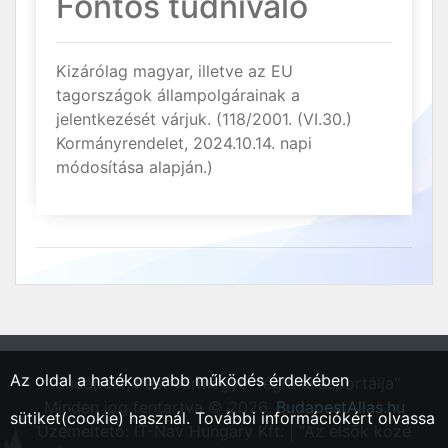
Fontos tudnivaló
Kizárólag magyar, illetve az EU
tagországok állampolgárainak a
jelentkezését várjuk. (118/2001. (VI.30.)
Kormányrendelet, 2024.10.14. napi
módosítása alapján.)
Az oldal a hatékonyabb működés érdekében
"Budapest, Pest vármegyei régió állásportálja"
Minden jog fentartva © 2026.
BudapestAllas.hu
sütiket(cookie) használ. További információkért olvassa
Üzemeltető: IT-Nav Hungary Kft. | "Az elsők közé