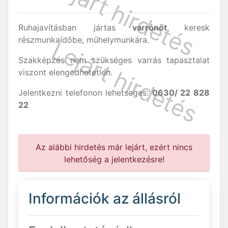
Ruhajavításban jártas
varrónőt
keresk
részmunkaídőbe, műhelymunkára.
Szakképzés nem szükséges varrás tapasztalat
viszont elengedhetetlen.
Jelentkezni telefonon lehetseges:
0630/ 22 828
22
Az alábbi hirdetés már lejárt, ezért nincs
lehetőség a jelentkezésre!
Információk az állásról