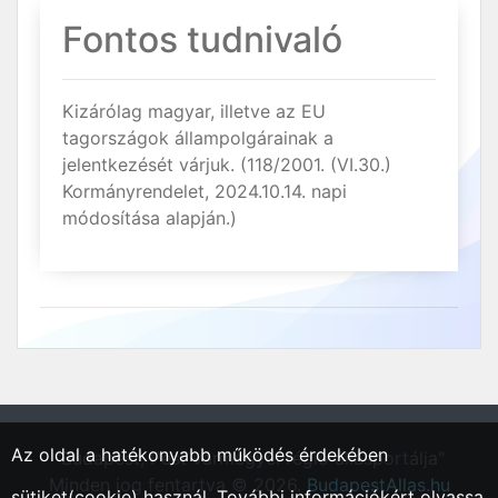
Fontos tudnivaló
Kizárólag magyar, illetve az EU
tagországok állampolgárainak a
jelentkezését várjuk. (118/2001. (VI.30.)
Kormányrendelet, 2024.10.14. napi
módosítása alapján.)
Az oldal a hatékonyabb működés érdekében
"Budapest, Pest vármegyei régió állásportálja"
Minden jog fentartva © 2026.
BudapestAllas.hu
sütiket(cookie) használ. További információkért olvassa