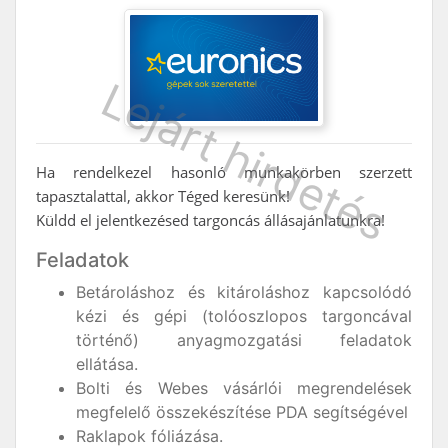
Ha rendelkezel hasonló munkakörben szerzett
tapasztalattal, akkor Téged keresünk!
Küldd el jelentkezésed targoncás állásajánlatunkra!
Feladatok
Betároláshoz és kitároláshoz kapcsolódó
kézi és gépi (tolóoszlopos targoncával
történő) anyagmozgatási feladatok
ellátása.
Bolti és Webes vásárlói megrendelések
megfelelő összekészítése PDA segítségével
Raklapok fóliázása.