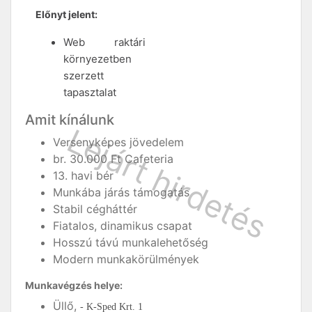
Előnyt jelent:
Web raktári
környezetben
szerzett
tapasztalat
Amit kínálunk
Versenyképes jövedelem
br. 30.000 Ft Cafeteria
13. havi bér
Munkába járás támogatás
Stabil cégháttér
Fiatalos, dinamikus csapat
Hosszú távú munkalehetőség
Modern munkakörülmények
Munkavégzés helye:
Üllő,
- K-Sped Krt. 1