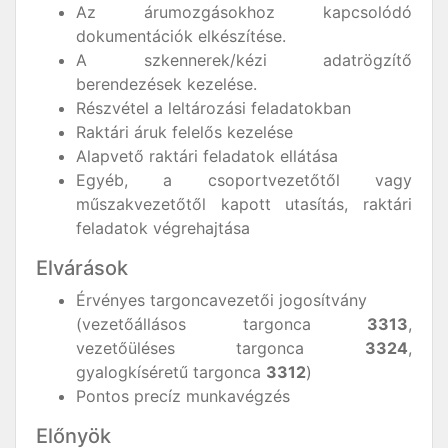
Az árumozgásokhoz kapcsolódó
dokumentációk elkészítése.
A szkennerek/kézi adatrögzítő
berendezések kezelése.
Részvétel a leltározási feladatokban
Raktári áruk felelős kezelése
Alapvető raktári feladatok ellátása
Egyéb, a csoportvezetőtől vagy
műszakvezetőtől kapott utasítás, raktári
feladatok végrehajtása
Elvárások
Érvényes targoncavezetői jogosítvány
(vezetőállásos targonca
3313
,
vezetőüléses targonca
3324
,
gyalogkíséretű targonca
3312
)
Pontos precíz munkavégzés
Előnyök