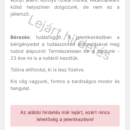
előnyt jelent. Könnyű fizikai munka. Alkalmanként
külső helyszínen dolgozunk, de nem ez a
jellemző.
Bérezés
: tudásfüggő. A jelentkezésdben a
bérigényedet a tudásszinted elmondásával meg
tudod alapozni! Természetesen be is tanitunk -
23 éve mi is a nulláról kezdtük.
Túlóra előfordul, ki is lesz fizetve.
Kis cég vagyunk, fontos a barátságos modor és
hangulat.
Az alábbi hirdetés már lejárt, ezért nincs
lehetőség a jelentkezésre!