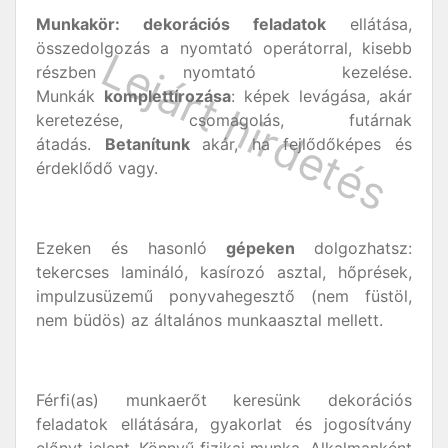
Munkakör:
dekorációs feladatok
ellátása,
összedolgozás a nyomtató operátorral, kisebb
részben nyomtató kezelése.
Munkák
komplettírozása
: képek levágása, akár
keretezése, csomagolás, futárnak
átadás.
Betanítunk
akár, ha fejlődőképes és
érdeklődő vagy.
Ezeken és hasonló
gépeken
dolgozhatsz:
tekercses lamináló, kasírozó asztal, hőprések,
impulzusüzemű ponyvahegesztő (nem füstöl,
nem büdös) az általános munkaasztal mellett.
Férfi(as) munkaerőt keresünk dekorációs
feladatok ellátására, gyakorlat és jogosítvány