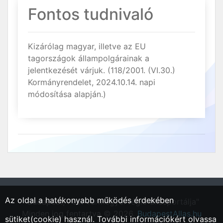
Fontos tudnivaló
Kizárólag magyar, illetve az EU
tagországok állampolgárainak a
jelentkezését várjuk. (118/2001. (VI.30.)
Kormányrendelet, 2024.10.14. napi
módosítása alapján.)
Az oldal a hatékonyabb működés érdekében
"Budapest, Pest vármegyei régió állásportálja"
Minden jog fentartva © 2026.
BudapestAllas.hu
sütiket(cookie) használ. További információkért olvassa