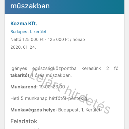
műszakban
Kozma Kft.
Budapest I. kerület
Nettó
125 000 Ft
-
125 000 Ft
/ hónap
2020. 01. 24.
Igényes egészségközpontba keresünk 2 fő
takarítót
4 órás műszakban.
Munkarend:
19:00-23:00
Heti 5 munkanap hétfőtől-péntekig.
Munkavégzés helye
: Budapest, 1. Kerület
Feladatok