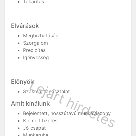
Takarítás
Elvárások
Megbízhatóság
Szorgalom
Precizítás
Igényesség
Előnyök
Szakmai tapasztalat
Amit kínálunk
Bejelentett, hosszútávú munkaviszony
Kiemelt fizetés
Jó csapat
Munkaruha