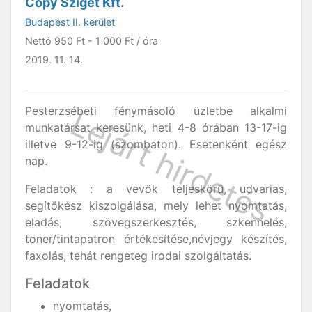
Copy Sziget Kft.
Budapest II. kerület
Nettó
950 Ft
-
1 000 Ft
/ óra
2019. 11. 14.
Pesterzsébeti fénymásoló üzletbe alkalmi
munkatársat keresünk, heti 4-8 órában 13-17-ig
illetve 9-12-ig (szombaton). Esetenként egész
nap.
Feladatok : a vevők teljeskörű, udvarias,
segítőkész kiszolgálása, mely lehet nyomtatás,
eladás, szövegszerkesztés, szkennelés,
toner/tintapatron értékesítése,névjegy készítés,
faxolás, tehát rengeteg irodai szolgáltatás.
Feladatok
nyomtatás,