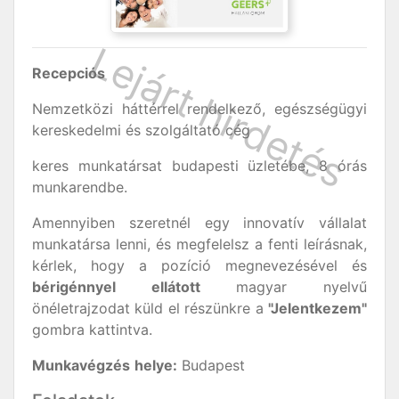
Recepciós
Nemzetközi háttérrel rendelkező, egészségügyi
kereskedelmi és szolgáltató cég
keres munkatársat budapesti üzletébe, 8 órás
munkarendbe.
Amennyiben szeretnél egy innovatív vállalat
munkatársa lenni, és megfelelsz a fenti leírásnak,
kérlek, hogy a pozíció megnevezésével és
bérigénnyel ellátott
magyar nyelvű
önéletrajzodat küld el részünkre a
"Jelentkezem"
gombra kattintva.
Munkavégzés
helye:
Budapest