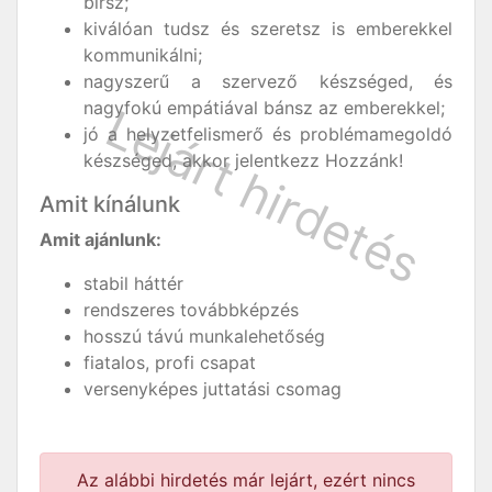
bírsz;
kiválóan tudsz és szeretsz is emberekkel
kommunikálni;
nagyszerű a szervező készséged, és
nagyfokú empátiával bánsz az emberekkel;
jó a helyzetfelismerő és problémamegoldó
készséged, akkor jelentkezz Hozzánk!
Amit kínálunk
Amit ajánlunk:
stabil háttér
rendszeres továbbképzés
hosszú távú munkalehetőség
fiatalos, profi csapat
versenyképes juttatási csomag
Az alábbi hirdetés már lejárt, ezért nincs