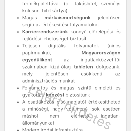
termékpalettával (pl. lakáshitel, személyi
kölcsön, hitelkártya)
Magas
márkaismertségünk
jelentősen
segíti az értékesítési folyamatokat
Karrierrendszerünk
könnyű előrelépési és
fejlődési lehetőséget biztosít
Teljesen digitális folyamatok (nincs
papírmunka),
Magyarországon
egyedülik
é
nt
az ingatlanközvetítői
szakmában kizárólag
tableten
dolgozunk,
mely jelentősen csökkenti az
adminisztrációs munkát
Folyamatos és magas szintű elméleti és
gyakorlati
k
é
pz
é
st
biztosítunk
A csatlakozás első napjától értékesítheted
a minőségi, nagy volumenű, sok esetben
máshol nem elérhető ingatlan-
állományunkat
Modern irodai infrastuktúra