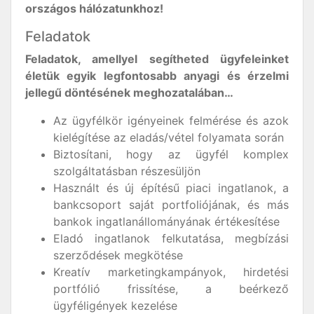
orszá
gos h
ál
ó
zatunkhoz!
Feladatok
Feladatok, amellyel segítheted ügyfeleinket
életük egyik legfontosabb anyagi és érzelmi
jellegű döntésének meghozatalában…
Az ügyfélkör igényeinek felmérése és azok
kielégítése az eladás/vétel folyamata során
Biztosítani, hogy az ügyfél komplex
szolgáltatásban részesüljön
Használt és új építésű piaci ingatlanok, a
bankcsoport saját portfoliójának, és más
bankok ingatlanállományának értékesítése
Eladó ingatlanok felkutatása, megbízási
szerződések megkötése
Kreatív marketingkampányok, hirdetési
portfólió frissítése, a beérkező
ügyféligények kezelése