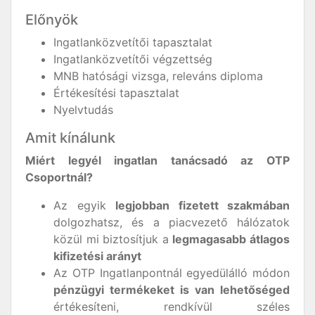
Előnyök
Ingatlanközvetítői tapasztalat
Ingatlanközvetítői végzettség
MNB hatósági vizsga, releváns diploma
Értékesítési tapasztalat
Nyelvtudás
Amit kínálunk
Mi
é
rt legy
é
l ingatlan tanácsadó az OTP
Csoportnál?
Az egyik
legjobban fizetett szakmában
dolgozhatsz, és a piacvezető hálózatok
közül mi biztosítjuk a
legmagasabb átlagos
kifizet
é
si ar
ányt
Az OTP Ingatlanpontnál egyedülálló módon
pénzügyi termékeket is van lehetőséged
értékesíteni, rendkívül széles