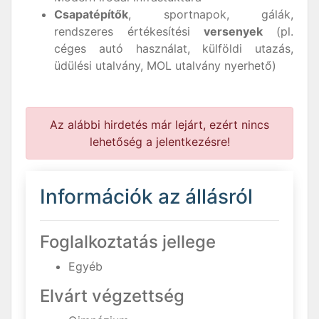
C
sapat
é
pítők
, sportnapok, gálák,
rendszeres értékesítési
versenyek
(pl.
céges autó használat, külföldi utazás,
üdülési utalvány, MOL utalvány nyerhető)
Az alábbi hirdetés már lejárt, ezért nincs
lehetőség a jelentkezésre!
Információk az állásról
Foglalkoztatás jellege
Egyéb
Elvárt végzettség