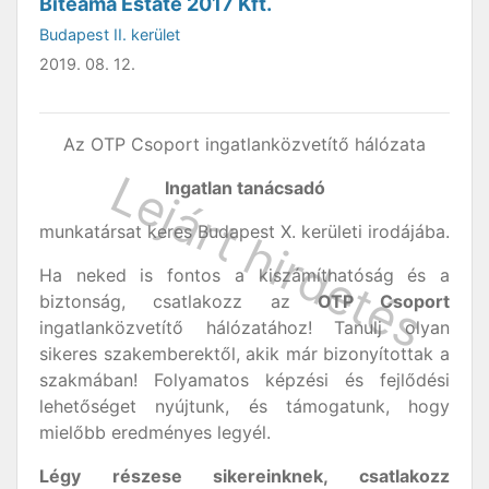
Biteama Estate 2017 Kft.
Budapest II. kerület
2019. 08. 12.
Az OTP Csoport ingatlanközvetítő hálózata
Ingatlan tanácsadó
munkatársat keres Budapest X. kerületi irodájába.
Ha neked is fontos a kiszámíthatóság és a
biztonság, csatlakozz az
OTP Csoport
ingatlanközvetítő hálózatához! Tanulj olyan
sikeres szakemberektől, akik már bizonyítottak a
szakmában! Folyamatos képzési és fejlődési
lehetőséget nyújtunk, és támogatunk, hogy
mielőbb eredményes legyél.
Légy r
é
szese sikereinknek, csatlakozz