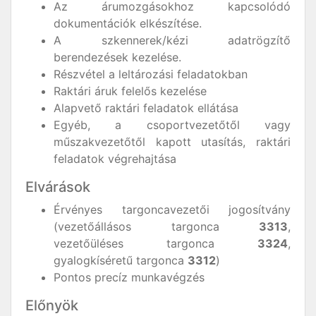
Az árumozgásokhoz kapcsolódó
dokumentációk elkészítése.
A szkennerek/kézi adatrögzítő
berendezések kezelése.
Részvétel a leltározási feladatokban
Raktári áruk felelős kezelése
Alapvető raktári feladatok ellátása
Egyéb, a csoportvezetőtől vagy
műszakvezetőtől kapott utasítás, raktári
feladatok végrehajtása
Elvárások
Érvényes targoncavezetői jogosítvány
(vezetőállásos targonca
3313
,
vezetőüléses targonca
3324
,
gyalogkíséretű targonca
3312
)
Pontos precíz munkavégzés
Előnyök