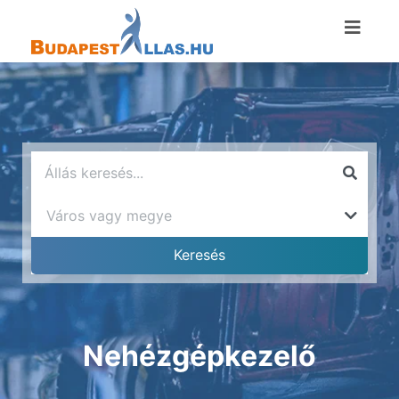
Nehézgépkezelő