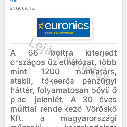
Üllő
2019. 09. 16.
A 66 boltra kiterjedt
országos üzlethálózat, több
mint 1200 munkatárs,
stabil, tőkeerős pénzügyi
háttér, folyamatosan bővülő
piaci jelenlét. A 30 éves
múlttal rendelkező Vöröskő
Kft. a magyarországi