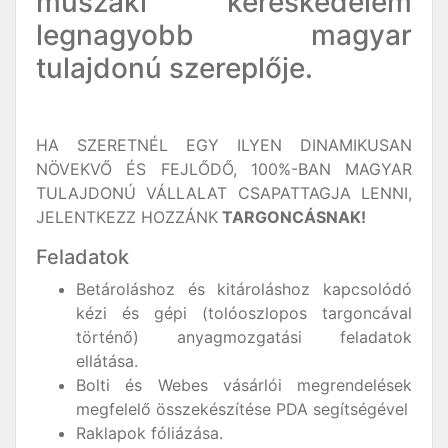
műszaki kereskedelem
legnagyobb magyar
tulajdonú szereplője.
HA SZERETNÉL EGY ILYEN DINAMIKUSAN
NÖVEKVŐ ÉS FEJLŐDŐ, 100%-BAN MAGYAR
TULAJDONÚ VÁLLALAT CSAPATTAGJA LENNI,
JELENTKEZZ HOZZÁNK
TARGONCÁSNAK!
Feladatok
Betároláshoz és kitároláshoz kapcsolódó
kézi és gépi (tolóoszlopos targoncával
történő) anyagmozgatási feladatok
ellátása.
Bolti és Webes vásárlói megrendelések
megfelelő összekészítése PDA segítségével
Raklapok fóliázása.