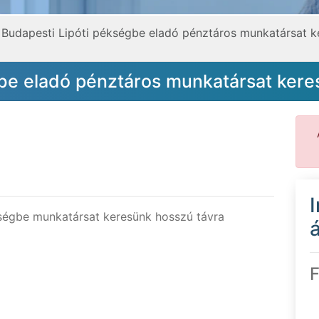
Budapesti Lipóti pékségbe eladó pénztáros munkatársat k
gbe eladó pénztáros munkatársat ker
ségbe munkatársat keresünk hosszú távra
á
F