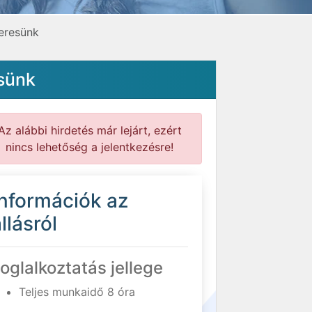
eresünk
esünk
Az alábbi hirdetés már lejárt, ezért
nincs lehetőség a jelentkezésre!
Információk az
llásról
oglalkoztatás jellege
Teljes munkaidő 8 óra