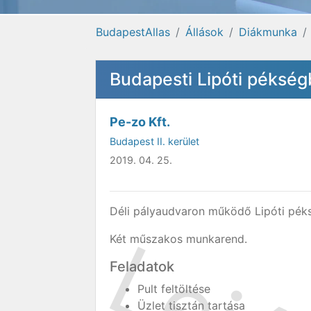
BudapestAllas
Állások
Diákmunka
Budapesti Lipóti péksé
Pe-zo Kft.
Budapest II. kerület
2019. 04. 25.
Déli pályaudvaron működő Lipóti pék
Két műszakos munkarend.
Feladatok
Pult feltöltése
Üzlet tisztán tartása