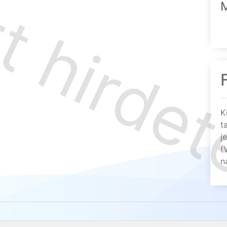
K
t
j
(
n