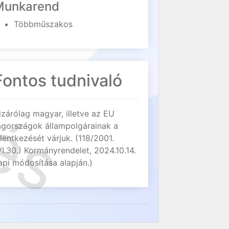
Munkarend
Többműszakos
Fontos tudnivaló
izárólag magyar, illetve az EU
agországok állampolgárainak a
elentkezését várjuk. (118/2001.
VI.30.) Kormányrendelet, 2024.10.14.
api módosítása alapján.)