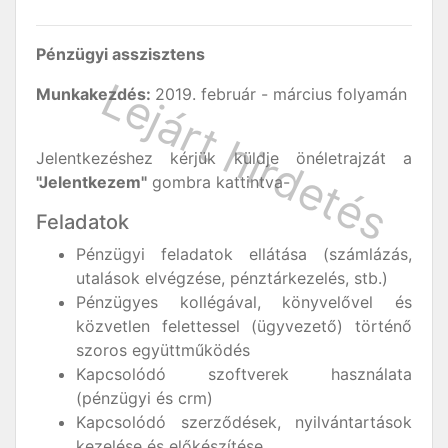
Pénzügyi asszisztens
Munkakezdés:
2019. február - március folyamán
Jelentkezéshez kérjük küldje önéletrajzát a
"Jelentkezem"
gombra kattintva-
Feladatok
Pénzügyi feladatok ellátása (számlázás,
utalások elvégzése, pénztárkezelés, stb.)
Pénzügyes kollégával, könyvelővel és
közvetlen felettessel (ügyvezető) történő
szoros együttműködés
Kapcsolódó szoftverek használata
(pénzügyi és crm)
Kapcsolódó szerződések, nyilvántartások
kezelése és előkészítése