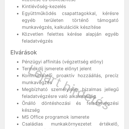
Kintlévőség-kezelés
Együttműködés csapattagokkal, kérésre
egyéb területen történő támogató
munkavégzés, kalkulációk készítése
Közvetlen felettes kérése alapján egyéb
feladatvégzés
Elvárások
Pénzügyi affinitás (végzettség előny)
Termékdíj ismerete előnyt jelent
Kommunikatív, proaktív hozzáállás, precíz
munkavégzés
Megbízható személyiség, bizalmas jellegű
feladatvégzésre való alkalmasság
Önálló döntéshozási és feladatvégzési
készség
MS Office programok ismerete
Családias munkakörnyezetet értékelő,