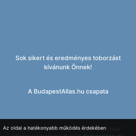
Sok sikert és eredményes toborzást
kívánunk Önnek!
A
BudapestAllas.hu csapata
Az oldal a hatékonyabb működés érdekében
"Budapest, Pest vármegyei régió állásportálja"