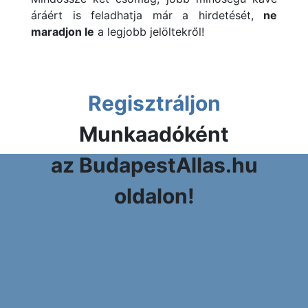
áráért is feladhatja már a hirdetését,
ne
maradjon le
a legjobb jelöltekről!
Regisztráljon
Munkaadóként
az BudapestAllas.hu
oldalon!